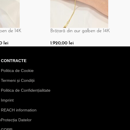
Brățară din aur galben de 14K
Brățară di
1.920,00
lei
1.800,00
le
Adaugă În Coș
Adaugă În
CONTRACTE
Politica de Cookie
Termeni și Condiții
Politica de Confidențialitate
Imprint
REACH information
e
Protecția Datelor
GDPR