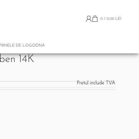
0
/
0,00
LEI
II
INELE DE LOGODNA
lben 14K
Pretul include TVA