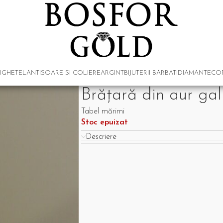
IGHETE
LANTISOARE SI COLIERE
ARGINT
BIJUTERII BARBATI
DIAMANTE
COP
Brățară din aur ga
Tabel mărimi
Stoc epuizat
Descriere