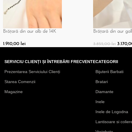
ur alb de 14K
Brățară din aur galben de 14K
3.170,00
lei
3.855,00
lei
ș
Adaugă În Coș
SERVICIU CLIENȚI ȘI ÎNTREBĂRI FRECVENTE
CATEGORII
Prezentarea Serviciului Clienți
Bijuterii Barbati
Starea Comenzii
Bratari
Magazine
Diamante
Inele
Inele de Logodna
Lantisoare si colier
Verighete