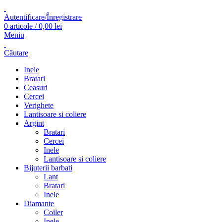
Autentificare/Înregistrare
0
articole
/
0,00
lei
Meniu
Căutare
Inele
Bratari
Ceasuri
Cercei
Verighete
Lantisoare si coliere
Argint
Bratari
Cercei
Inele
Lantisoare si coliere
Bijuterii barbati
Lant
Bratari
Inele
Diamante
Coiler
Inele