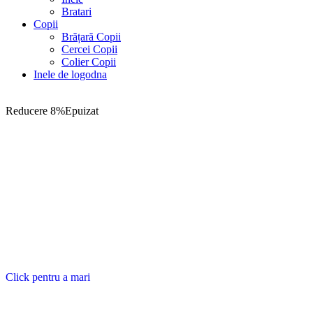
Bratari
Copii
Brățară Copii
Cercei Copii
Colier Copii
Inele de logodna
Reducere 8%
Epuizat
Click pentru a mari