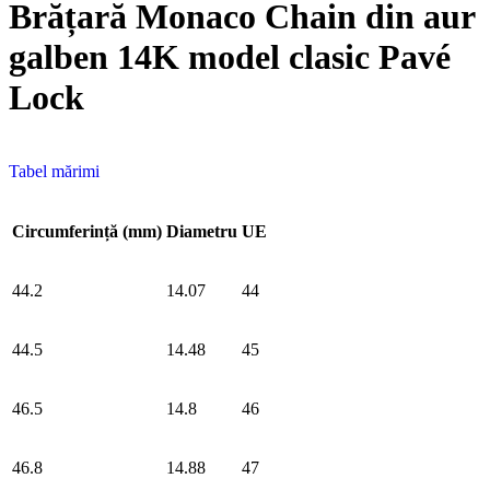
Brățară Monaco Chain din aur
galben 14K model clasic Pavé
Lock
Tabel mărimi
Circumferință (mm)
Diametru
UE
44.2
14.07
44
44.5
14.48
45
46.5
14.8
46
46.8
14.88
47