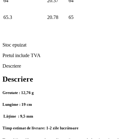
64
20.37
64
65.3
20.78
65
Stoc epuizat
Pretul include TVA
Descriere
Descriere
Greutate : 12,76 g
Lungime : 19 cm
L
ățime : 9,5 mm
Timp estimat de livrare: 1-2 zile lucrătoare