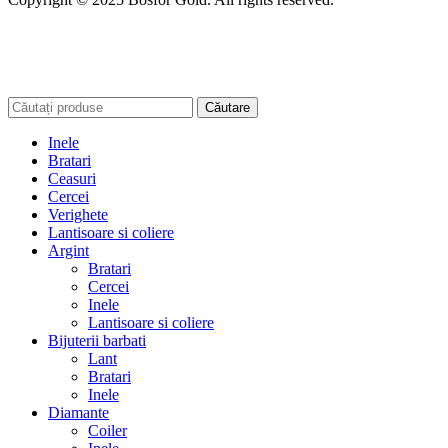
Căutare
Inele
Bratari
Ceasuri
Cercei
Verighete
Lantisoare si coliere
Argint
Bratari
Cercei
Inele
Lantisoare si coliere
Bijuterii barbati
Lant
Bratari
Inele
Diamante
Coiler