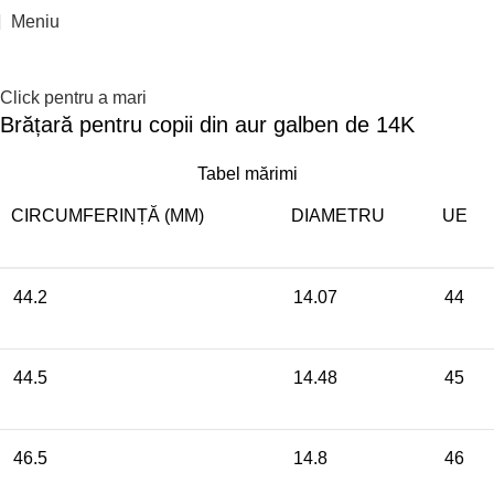
Epuizat
Meniu
Click pentru a mari
Brățară pentru copii din aur galben de 14K
Tabel mărimi
CIRCUMFERINȚĂ (MM)
DIAMETRU
UE
44.2
14.07
44
44.5
14.48
45
46.5
14.8
46