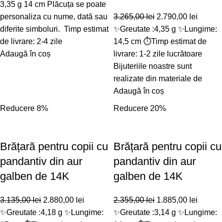
3,35 g 14 cm Plăcuța se poate
personaliza cu nume, dată sau
3.265,00
lei
2.790,00
lei
diferite simboluri. Timp estimat
✨Greutate :4,35 g ✨Lungime:
de livrare: 2-4 zile
14,5 cm ⏱️Timp estimat de
Adaugă în coș
livrare: 1-2 zile lucrătoare
Bijuteriile noastre sunt
realizate din materiale de
Adaugă în coș
Reducere 8%
Reducere 20%
Brățară pentru copii cu
Brățară pentru copii cu
pandantiv din aur
pandantiv din aur
galben de 14K
galben de 14K
3.135,00
lei
2.880,00
lei
2.355,00
lei
1.885,00
lei
✨Greutate :4,18 g ✨Lungime:
✨Greutate :3,14 g ✨Lungime: