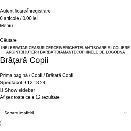
Autentificare/Înregistrare
0
articole
/
0,00
lei
Meniu
Căutare
INELE
BRATARI
CEASURI
CERCEI
VERIGHETE
LANTISOARE SI COLIERE
ARGINT
BIJUTERII BARBATI
DIAMANTE
COPII
INELE DE LOGODNA
Brățară Copii
Prima pagină
Copii
Brățară Copii
Spectacol
9
12
18
24
Show sidebar
Afișez toate cele 12 rezultate