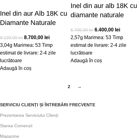
Inel din aur alb 18K cu
Inel din aur Alb 18K cu
diamante naturale
Diamante Naturale
6.400,00
lei
6.700,00
lei
8.700,00
lei
2,57g Marimea: 53 Timp
9.120,00
lei
3,04g Marimea: 53 Timp
estimat de livrare: 2-4 zile
estimat de livrare: 2-4 zile
lucrătoare
lucrătoare
Adaugă în coș
Adaugă în coș
1
2
→
SERVICIU CLIENȚI ȘI ÎNTREBĂRI FRECVENTE
Prezentarea Serviciului Clienți
Starea Comenzii
Magazine