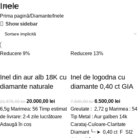
Inele
Meniu
Prima pagină
Diamante
Inele
Show sidebar
Reducere 9%
Reducere 13%
Inel din aur alb 18K cu
Inel de logodna cu
diamante naturale
diamante 0,40 ct GIA
20.000,00
lei
6.500,00
lei
21.875,00
lei
7.500,00
lei
6,5g Marimea: 56 Timp estimat
Greutate : 2,72 g Marimea : 54
de livrare: 2-4 zile lucrătoare
Tip Metal : Aur galben 14k
Adaugă în coș
Carataj-Culoare-Claritate
Diamant ╰┈➤ 0,40 ct F SI2