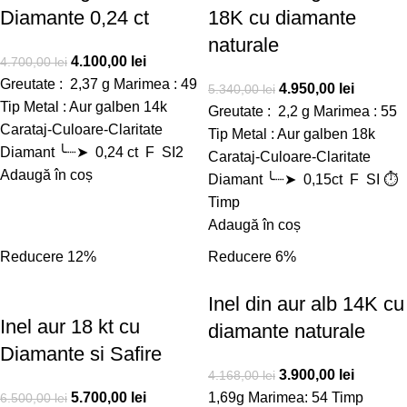
Diamante 0,24 ct
18K cu diamante
naturale
4.100,00
lei
4.700,00
lei
Greutate : 2,37 g Marimea : 49
4.950,00
lei
5.340,00
lei
Tip Metal : Aur galben 14k
Greutate : 2,2 g Marimea : 55
Carataj-Culoare-Claritate
Tip Metal : Aur galben 18k
Diamant ╰┈➤ 0,24 ct F SI2
Carataj-Culoare-Claritate
Adaugă în coș
Diamant ╰┈➤ 0,15ct F SI ⏱️
Timp
Adaugă în coș
Reducere 12%
Reducere 6%
Inel din aur alb 14K cu
Inel aur 18 kt cu
diamante naturale
Diamante si Safire
3.900,00
lei
4.168,00
lei
5.700,00
lei
1,69g Marimea: 54 Timp
6.500,00
lei