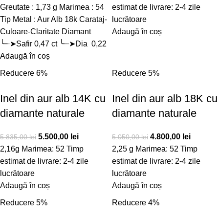
Greutate : 1,73 g Marimea : 54
estimat de livrare: 2-4 zile
Tip Metal : Aur Alb 18k Carataj-
lucrătoare
Culoare-Claritate Diamant
Adaugă în coș
╰┈➤Safir 0,47 ct ╰┈➤Dia 0,22
Adaugă în coș
Reducere 6%
Reducere 5%
Inel din aur alb 14K cu
Inel din aur alb 18K cu
diamante naturale
diamante naturale
5.500,00
lei
4.800,00
lei
5.835,00
lei
5.050,00
lei
2,16g Marimea: 52 Timp
2,25 g Marimea: 52 Timp
estimat de livrare: 2-4 zile
estimat de livrare: 2-4 zile
lucrătoare
lucrătoare
Adaugă în coș
Adaugă în coș
Reducere 5%
Reducere 4%