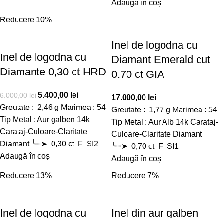
Adaugă în coș
Reducere 10%
Inel de logodna cu
Inel de logodna cu
Diamant Emerald cut
Diamante 0,30 ct HRD
0.70 ct GIA
5.400,00
lei
6.000,00
lei
17.000,00
lei
Greutate : 2,46 g Marimea : 54
Greutate : 1,77 g Marimea : 54
Tip Metal : Aur galben 14k
Tip Metal : Aur Alb 14k Carataj-
Carataj-Culoare-Claritate
Culoare-Claritate Diamant
Diamant ╰┈➤ 0,30 ct F SI2
╰┈➤ 0,70 ct F SI1
Adaugă în coș
Adaugă în coș
Reducere 13%
Reducere 7%
Inel de logodna cu
Inel din aur galben