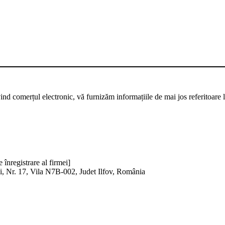
vind comerțul electronic, vă furnizăm informațiile de mai jos referito
înregistrare al firmei]
i, Nr. 17, Vila N7B-002, Judet Ilfov, România