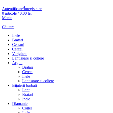
Autentificare/Înregistrare
0
articole
/
0,00
lei
Meniu
Căutare
Inele
Bratari
Ceasuri
Cercei
Verighete
Lantisoare si coliere
Argint
Bratari
Cercei
Inele
Lantisoare si coliere
Bijuterii barbati
Lant
Bratari
Inele
Diamante
Coiler
Inele