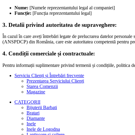
Nume:
[Numele reprezentantului legal al companiei]
Funcție:
[Funcția reprezentantului legal]
3. Detalii privind autoritatea de supraveghere:
În cazul în care aveți întrebări legate de prelucrarea datelor personal
(ANSPDCP) din România, care este autoritatea competentă pentru prot
4. Condiții comerciale și contractuale:
Pentru informații suplimentare privind termenii și condițiile, politica d
Serviciu Clienți și Întrebări frecvente
Prezentarea Serviciului Clienți
Starea Comenzii
Magazine
CATEGORII
Bijuterii Barbati
Bratari
Diamante
Inele
Inele de Logodna
Lantisoare si coliere