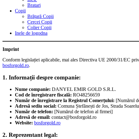
Bratari
Copii
Brățară Copii
Cercei Copii
Colier Copii
Inele de logodna
Imprint
Conform legislației aplicabile, mai ales Directiva UE 2000/31/EC pri
bosforgold.ro
.
1. Informații despre companie:
Nume companie:
DANYEL EMIR GOLD S.R.L.
Cod de înregistrare fiscală:
RO48256659
Număr de înregistrare la Registrul Comerțului:
[Numărul de 
Adresă sediu social:
Comuna Ștefănești de Jos, Strada Soarelu
Număr de telefon:
[Numărul de telefon al firmei]
Adresă de email:
contact@bosforgold.ro
Website:
bosforgold.ro
2. Reprezentant legal: