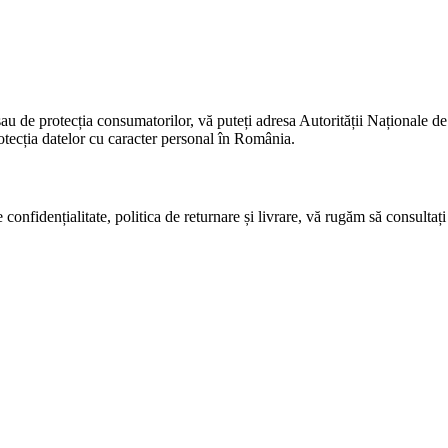
e sau de protecția consumatorilor, vă puteți adresa Autorității Naționale 
ecția datelor cu caracter personal în România.
e confidențialitate, politica de returnare și livrare, vă rugăm să consulta