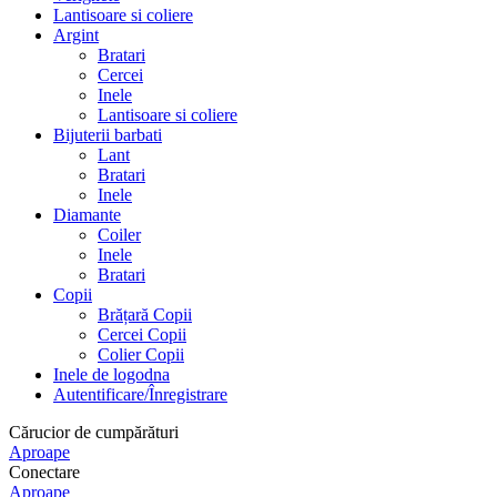
Lantisoare si coliere
Argint
Bratari
Cercei
Inele
Lantisoare si coliere
Bijuterii barbati
Lant
Bratari
Inele
Diamante
Coiler
Inele
Bratari
Copii
Brățară Copii
Cercei Copii
Colier Copii
Inele de logodna
Autentificare/Înregistrare
Cărucior de cumpărături
Aproape
Conectare
Aproape