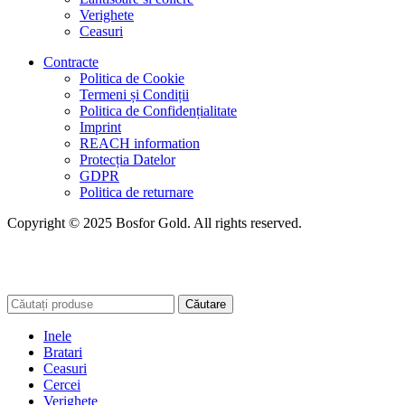
Verighete
Ceasuri
Contracte
Politica de Cookie
Termeni și Condiții
Politica de Confidențialitate
Imprint
REACH information
Protecția Datelor
GDPR
Politica de returnare
Copyright © 2025 Bosfor Gold. All rights reserved.
Căutare
Inele
Bratari
Ceasuri
Cercei
Verighete