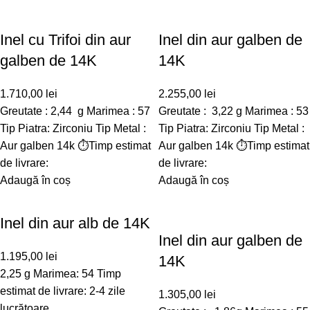
Inel cu Trifoi din aur
Inel din aur galben de
galben de 14K
14K
1.710,00
lei
2.255,00
lei
Greutate : 2,44 g Marimea : 57
Greutate : 3,22 g Marimea : 53
Tip Piatra: Zirconiu Tip Metal :
Tip Piatra: Zirconiu Tip Metal :
Aur galben 14k ⏱️Timp estimat
Aur galben 14k ⏱️Timp estimat
de livrare:
de livrare:
Adaugă în coș
Adaugă în coș
Inel din aur alb de 14K
Inel din aur galben de
1.195,00
lei
14K
2,25 g Marimea: 54 Timp
estimat de livrare: 2-4 zile
1.305,00
lei
lucrătoare