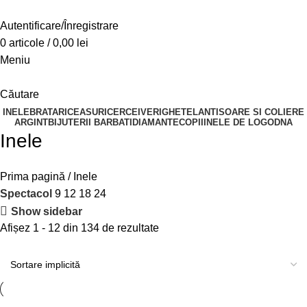
Autentificare/Înregistrare
0
articole
/
0,00
lei
Meniu
Căutare
INELE
BRATARI
CEASURI
CERCEI
VERIGHETE
LANTISOARE SI COLIERE
ARGINT
BIJUTERII BARBATI
DIAMANTE
COPII
INELE DE LOGODNA
Inele
Prima pagină
Inele
Spectacol
9
12
18
24
Show sidebar
Afișez 1 - 12 din 134 de rezultate