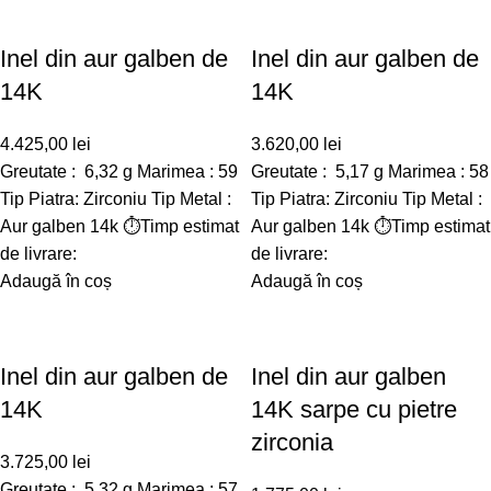
Inel din aur galben de
Inel din aur galben de
14K
14K
4.425,00
lei
3.620,00
lei
Greutate : 6,32 g Marimea : 59
Greutate : 5,17 g Marimea : 58
Tip Piatra: Zirconiu Tip Metal :
Tip Piatra: Zirconiu Tip Metal :
Aur galben 14k ⏱️Timp estimat
Aur galben 14k ⏱️Timp estimat
de livrare:
de livrare:
Adaugă în coș
Adaugă în coș
Inel din aur galben de
Inel din aur galben
14K
14K sarpe cu pietre
zirconia
3.725,00
lei
Greutate : 5,32 g Marimea : 57