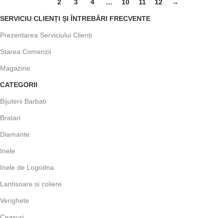
1
2
3
4
…
10
11
12
→
SERVICIU CLIENȚI ȘI ÎNTREBĂRI FRECVENTE
Prezentarea Serviciului Clienți
Starea Comenzii
Magazine
CATEGORII
Bijuterii Barbati
Bratari
Diamante
Inele
Inele de Logodna
Lantisoare si coliere
Verighete
Ceasuri