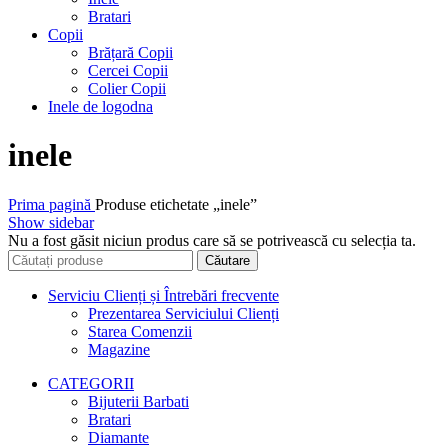
Bratari
Copii
Brățară Copii
Cercei Copii
Colier Copii
Inele de logodna
inele
Prima pagină
Produse etichetate „inele”
Show sidebar
Nu a fost găsit niciun produs care să se potrivească cu selecția ta.
Căutare
Serviciu Clienți și Întrebări frecvente
Prezentarea Serviciului Clienți
Starea Comenzii
Magazine
CATEGORII
Bijuterii Barbati
Bratari
Diamante