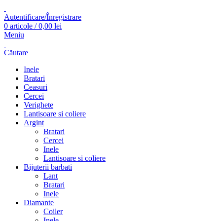
Autentificare/Înregistrare
0
articole
/
0,00
lei
Meniu
Căutare
Inele
Bratari
Ceasuri
Cercei
Verighete
Lantisoare si coliere
Argint
Bratari
Cercei
Inele
Lantisoare si coliere
Bijuterii barbati
Lant
Bratari
Inele
Diamante
Coiler
Inele