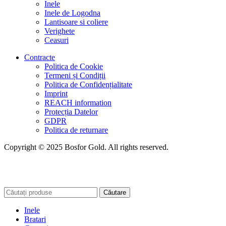
Inele
Inele de Logodna
Lantisoare si coliere
Verighete
Ceasuri
Contracte
Politica de Cookie
Termeni și Condiții
Politica de Confidențialitate
Imprint
REACH information
Protecția Datelor
GDPR
Politica de returnare
Copyright © 2025 Bosfor Gold. All rights reserved.
Căutare
Inele
Bratari