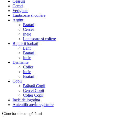
Ceasuri
Cercei
Verighete
Lantisoare si coliere
Argint
Bratari
Cercei
Inele
Lantisoare si coliere
Bijuterii barbati
Lant
Bratari
Inele
Diamante
Coiler
Inele
Bratari
Copii
Brățară Copii
Cercei Copii
Colier Copii
Inele de logodna
Autentificare/Înregistrare
Cărucior de cumpărături