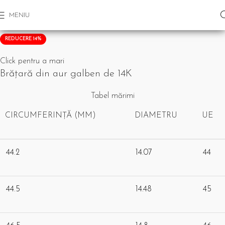
MENIU
REDUCERE 14%
Click pentru a mari
Brățară din aur galben de 14K
Tabel mărimi
CIRCUMFERINȚĂ (MM)
DIAMETRU
UE
44.2
14.07
44
44.5
14.48
45