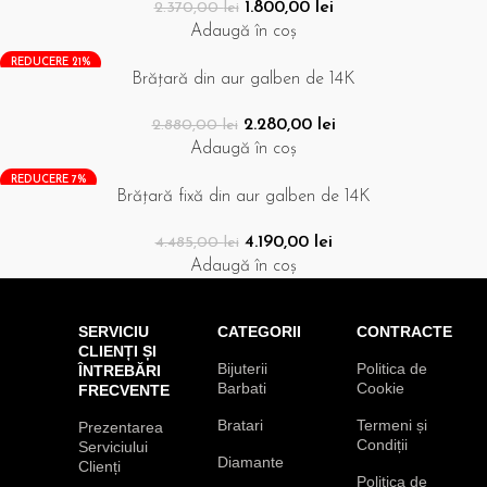
1.800,00
lei
2.370,00
lei
Adaugă în coș
REDUCERE 21%
Brățară din aur galben de 14K
2.280,00
lei
2.880,00
lei
Adaugă în coș
REDUCERE 7%
Brățară fixă din aur galben de 14K
4.190,00
lei
4.485,00
lei
Adaugă în coș
SERVICIU
CATEGORII
CONTRACTE
CLIENȚI ȘI
Bijuterii
Politica de
ÎNTREBĂRI
Barbati
Cookie
FRECVENTE
Bratari
Termeni și
Prezentarea
Condiții
Serviciului
Diamante
Clienți
Politica de