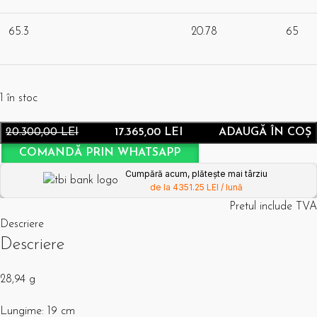
65.3
20.78
65
1 în stoc
20.300,00
LEI
17.365,00
LEI
ADAUGĂ ÎN COȘ
COMANDĂ PRIN WHATSAPP
Cumpără acum, plătește mai târziu
de la 4351.25 LEI / lună
Pretul include TVA
Descriere
Descriere
28,94 g
Lungime: 19 cm