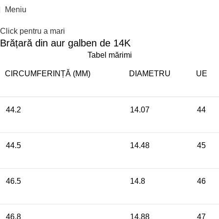
Epuizat
Meniu
Click pentru a mari
Brățară din aur galben de 14K
Tabel mărimi
CIRCUMFERINȚĂ (MM)
DIAMETRU
UE
44.2
14.07
44
44.5
14.48
45
46.5
14.8
46
46.8
14.88
47