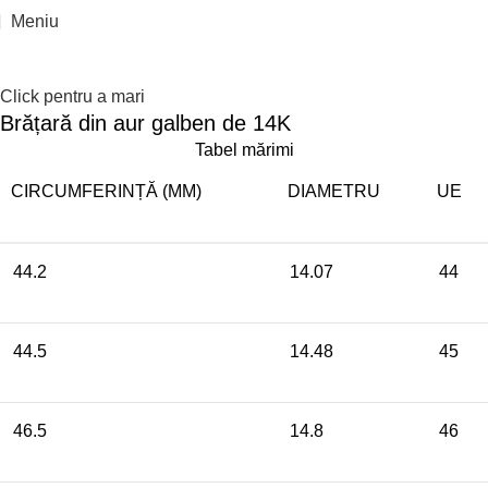
Epuizat
Meniu
Click pentru a mari
Brățară din aur galben de 14K
Tabel mărimi
CIRCUMFERINȚĂ (MM)
DIAMETRU
UE
44.2
14.07
44
44.5
14.48
45
46.5
14.8
46