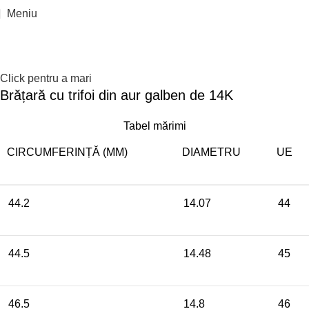
Reducere 7%
Epuizat
Meniu
Click pentru a mari
Brățară cu trifoi din aur galben de 14K
Tabel mărimi
CIRCUMFERINȚĂ (MM)
DIAMETRU
UE
44.2
14.07
44
44.5
14.48
45
46.5
14.8
46