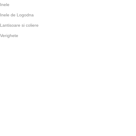
Inele
Inele de Logodna
Lantisoare si coliere
Verighete
Ceasuri
CONTRACTE
Politica de Cookie
Termeni și Condiții
Politica de Confidențialitate
Imprint
REACH information
Protecția Datelor
GDPR