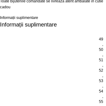
Toate bijuteriile comandate se livrează atent ambalate in cutie
cadou
Informații suplimentare
Informații suplimentare
49
,
50
,
51
,
52
,
53
,
54
,
55