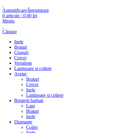
Autentificare/Înregistrare
0
articole
/
0,00
lei
Meniu
Căutare
Inele
Bratari
Ceasuri
Cercei
Verighete
Lantisoare si coliere
Argint
Bratari
Cercei
Inele
Lantisoare si coliere
Bijuterii barbati
Lant
Bratari
Inele
Diamante
Coiler
Inele