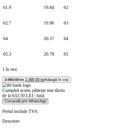
61.9
19.84
62
62.7
19.96
63
64
20.37
64
65.3
20.78
65
1 în stoc
Cantitate
Prețul
Prețul
2.960,00
lei
2.490,00
lei
Adaugă în coș
Brățară
inițial
curent
a
este:
din
Cumpără acum, plătește mai târziu
fost:
2.490,00 lei.
aur
de la 632.50 LEI / lună
2.960,00 lei.
galben
Comandă prin WhatsApp
de
14K
Pretul include TVA
Descriere