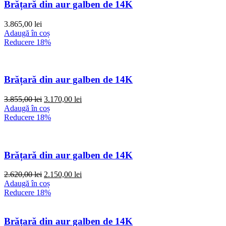
Brățară din aur galben de 14K
3.865,00
lei
Adaugă în coș
Reducere 18%
Brățară din aur galben de 14K
Prețul
Prețul
3.855,00
lei
3.170,00
lei
inițial
curent
Adaugă în coș
a
este:
Reducere 18%
fost:
3.170,00 lei.
3.855,00 lei.
Brățară din aur galben de 14K
Prețul
Prețul
2.620,00
lei
2.150,00
lei
inițial
curent
Adaugă în coș
a
este:
Reducere 18%
fost:
2.150,00 lei.
2.620,00 lei.
Brățară din aur galben de 14K