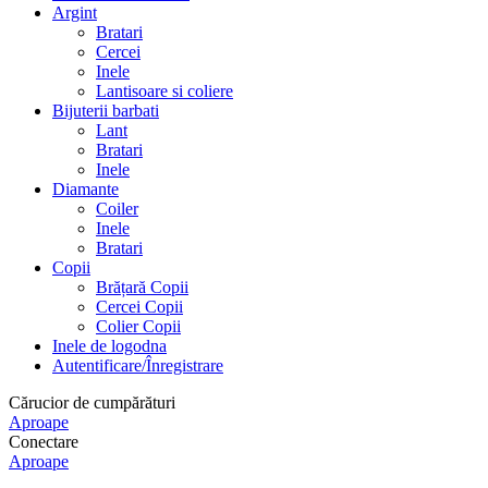
Argint
Bratari
Cercei
Inele
Lantisoare si coliere
Bijuterii barbati
Lant
Bratari
Inele
Diamante
Coiler
Inele
Bratari
Copii
Brățară Copii
Cercei Copii
Colier Copii
Inele de logodna
Autentificare/Înregistrare
Cărucior de cumpărături
Aproape
Conectare
Aproape