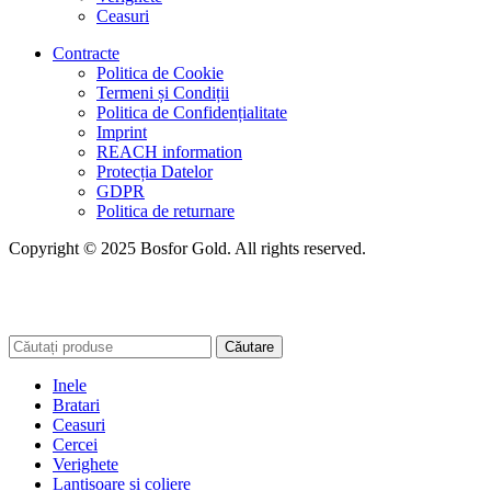
Ceasuri
Contracte
Politica de Cookie
Termeni și Condiții
Politica de Confidențialitate
Imprint
REACH information
Protecția Datelor
GDPR
Politica de returnare
Copyright © 2025 Bosfor Gold. All rights reserved.
Căutare
Inele
Bratari
Ceasuri
Cercei
Verighete
Lantisoare si coliere