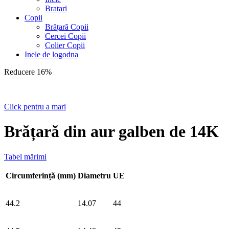
Bratari
Copii
Brățară Copii
Cercei Copii
Colier Copii
Inele de logodna
Reducere 16%
Click pentru a mari
Brățară din aur galben de 14K
Tabel mărimi
Circumferință (mm)
Diametru
UE
44.2
14.07
44