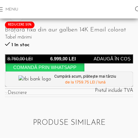
MENIU
Click pentru a mari
REDUCERE 20%
Brățară fixa din aur galben 14K Email colorat
Tabel mărimi
1 în stoc
8.760,00
LEI
6.999,00
LEI
ADAUGĂ ÎN COȘ
COMANDĂ PRIN WHATSAPP
Cumpără acum, plătește mai târziu
de la 1759.75 LEI / lună
Pretul include TVA
Descriere
PRODUSE SIMILARE