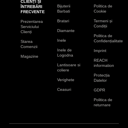
CLIENȚI ȘI
Bijuterii
Politica de
ÎNTREBĂRI
Barbati
Cookie
FRECVENTE
Bratari
Termeni și
Prezentarea
Condiții
Serviciului
Diamante
Clienți
Politica de
Inele
Confidențialitate
Starea
Comenzii
Inele de
Imprint
Logodna
Magazine
REACH
Lantisoare si
information
coliere
Protecția
Verighete
Datelor
Ceasuri
GDPR
Politica de
returnare