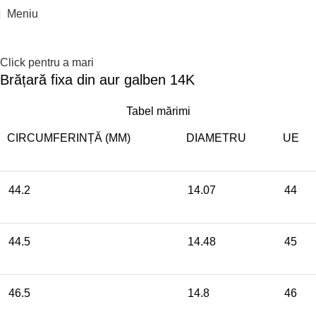
Reducere 20%
Epuizat
Meniu
Click pentru a mari
Brățară fixa din aur galben 14K
Tabel mărimi
CIRCUMFERINȚĂ (MM)
DIAMETRU
UE
44.2
14.07
44
44.5
14.48
45
46.5
14.8
46