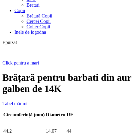
Bratari
Copii
Brățară Copii
Cercei Copii
Colier Copii
Inele de logodna
Epuizat
Click pentru a mari
Brățară pentru barbati din aur
galben de 14K
Tabel mărimi
Circumferință (mm)
Diametru
UE
44.2
14.07
44