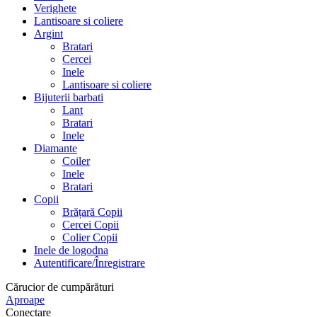
Verighete
Lantisoare si coliere
Argint
Bratari
Cercei
Inele
Lantisoare si coliere
Bijuterii barbati
Lant
Bratari
Inele
Diamante
Coiler
Inele
Bratari
Copii
Brățară Copii
Cercei Copii
Colier Copii
Inele de logodna
Autentificare/Înregistrare
Cărucior de cumpărături
Aproape
Conectare