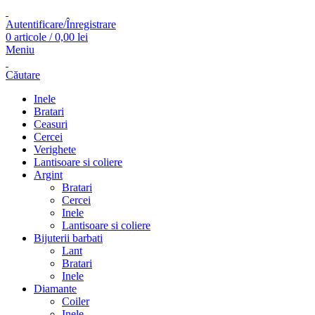
Autentificare/Înregistrare
0
articole
/
0,00
lei
Meniu
Căutare
Inele
Bratari
Ceasuri
Cercei
Verighete
Lantisoare si coliere
Argint
Bratari
Cercei
Inele
Lantisoare si coliere
Bijuterii barbati
Lant
Bratari
Inele
Diamante
Coiler
Inele