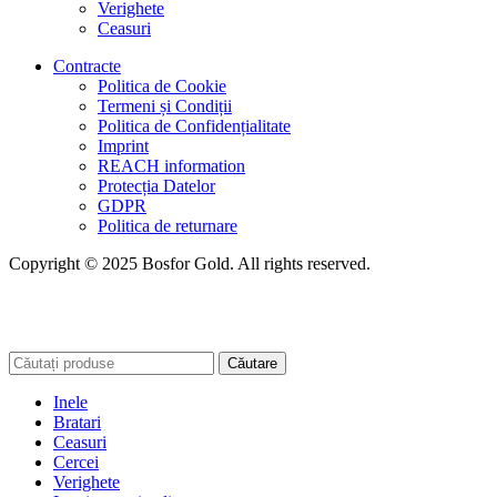
Verighete
Ceasuri
Contracte
Politica de Cookie
Termeni și Condiții
Politica de Confidențialitate
Imprint
REACH information
Protecția Datelor
GDPR
Politica de returnare
Copyright © 2025 Bosfor Gold. All rights reserved.
Căutare
Inele
Bratari
Ceasuri
Cercei
Verighete