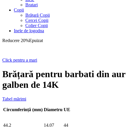
Bratari
Copii
Brățară Copii
Cercei Copii
Colier Copii
Inele de logodna
Reducere 20%
Epuizat
Click pentru a mari
Brățară pentru barbati din aur
galben de 14K
Tabel mărimi
Circumferință (mm)
Diametru
UE
44.2
14.07
44