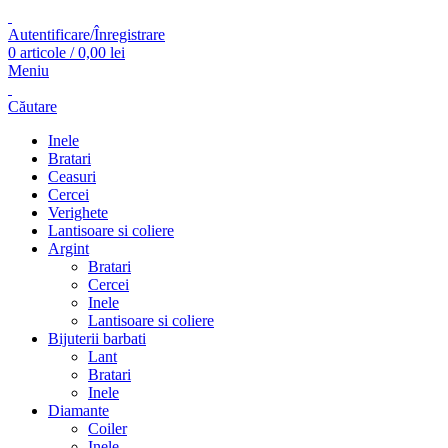
Autentificare/Înregistrare
0
articole
/
0,00
lei
Meniu
Căutare
Inele
Bratari
Ceasuri
Cercei
Verighete
Lantisoare si coliere
Argint
Bratari
Cercei
Inele
Lantisoare si coliere
Bijuterii barbati
Lant
Bratari
Inele
Diamante
Coiler
Inele