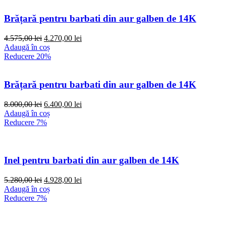
Brățară pentru barbati din aur galben de 14K
Prețul
Prețul
4.575,00
lei
4.270,00
lei
inițial
curent
Adaugă în coș
a
este:
Reducere 20%
fost:
4.270,00 lei.
4.575,00 lei.
Brățară pentru barbati din aur galben de 14K
Prețul
Prețul
8.000,00
lei
6.400,00
lei
inițial
curent
Adaugă în coș
a
este:
Reducere 7%
fost:
6.400,00 lei.
8.000,00 lei.
Inel pentru barbati din aur galben de 14K
Prețul
Prețul
5.280,00
lei
4.928,00
lei
inițial
curent
Adaugă în coș
a
este:
Reducere 7%
fost:
4.928,00 lei.
5.280,00 lei.