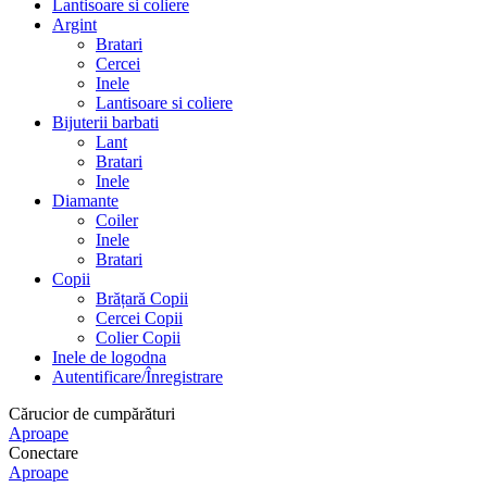
Lantisoare si coliere
Argint
Bratari
Cercei
Inele
Lantisoare si coliere
Bijuterii barbati
Lant
Bratari
Inele
Diamante
Coiler
Inele
Bratari
Copii
Brățară Copii
Cercei Copii
Colier Copii
Inele de logodna
Autentificare/Înregistrare
Cărucior de cumpărături
Aproape
Conectare
Aproape