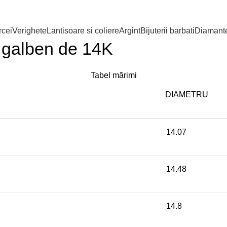
cei
Verighete
Lantisoare si coliere
Argint
Bijuterii barbati
Diamant
r galben de 14K
Tabel mărimi
DIAMETRU
14.07
14.48
14.8