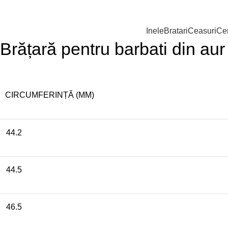
Reducere 7%
Epuizat
Inele
Bratari
Ceasuri
Cer
Click pentru a mari
Brățară pentru barbati din au
CIRCUMFERINȚĂ (MM)
44.2
44.5
46.5