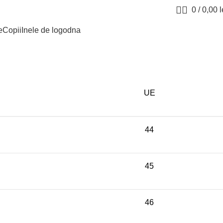
0
/
0,00
l
e
Copii
Inele de logodna
UE
44
45
46