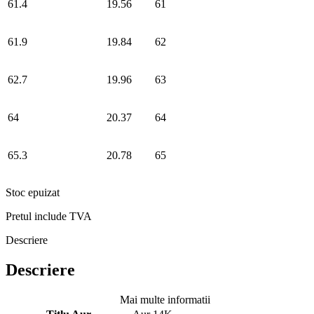
61.4
19.56
61
61.9
19.84
62
62.7
19.96
63
64
20.37
64
65.3
20.78
65
Stoc epuizat
Pretul include TVA
Descriere
Descriere
Mai multe informatii