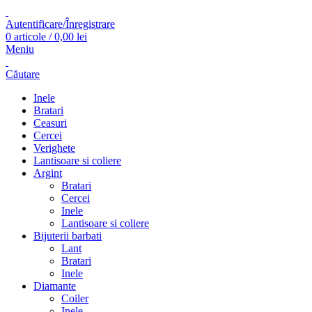
Autentificare/Înregistrare
0
articole
/
0,00
lei
Meniu
Căutare
Inele
Bratari
Ceasuri
Cercei
Verighete
Lantisoare si coliere
Argint
Bratari
Cercei
Inele
Lantisoare si coliere
Bijuterii barbati
Lant
Bratari
Inele
Diamante
Coiler
Inele