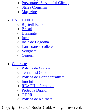
Prezentarea Serviciului Clienți
Starea Comenzii
Magazine
CATEGORII
Bijuterii Barbati
Bratari
Diamante
Inele
Inele de Logodna
Lantisoare si coliere
Verighete
Ceasuri
Contracte
Politica de Cookie
Termeni și Condiții
Politica de Confidențialitate
Imprint
REACH information
Protecția Datelor
GDPR
Politica de returnare
Copyright © 2025 Bosfor Gold. All rights reserved.