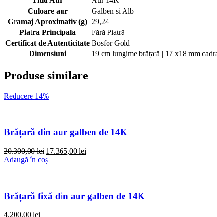
Titlu Aur
Aur 14K
Culoare aur
Galben si Alb
Gramaj Aproximativ (g)
29,24
Piatra Principala
Fără Piatră
Certificat de Autenticitate
Bosfor Gold
Dimensiuni
19 cm lungime brățară | 17 x18 mm cadr
Produse similare
Reducere 14%
Brățară din aur galben de 14K
Prețul
Prețul
20.300,00
lei
17.365,00
lei
inițial
curent
Adaugă în coș
a
este:
fost:
17.365,00 lei.
20.300,00 lei.
Brățară fixă din aur galben de 14K
4.200,00
lei