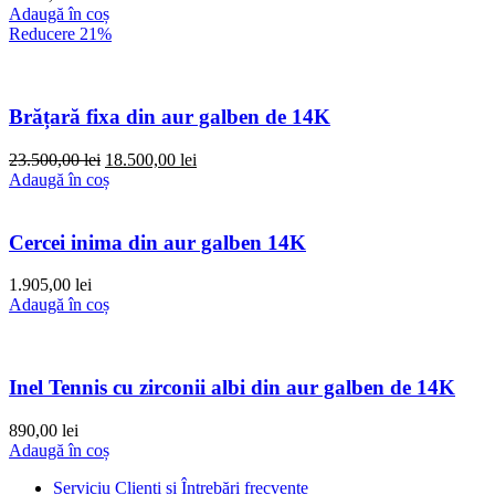
Adaugă în coș
Reducere 21%
Brățară fixa din aur galben de 14K
Prețul
Prețul
23.500,00
lei
18.500,00
lei
inițial
curent
Adaugă în coș
a
este:
fost:
18.500,00 lei.
23.500,00 lei.
Cercei inima din aur galben 14K
1.905,00
lei
Adaugă în coș
Inel Tennis cu zirconii albi din aur galben de 14K
890,00
lei
Adaugă în coș
Serviciu Clienți și Întrebări frecvente