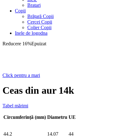
Bratari
Copii
Brățară Copii
Cercei Copii
Colier Copii
Inele de logodna
Reducere 16%
Epuizat
Click pentru a mari
Ceas din aur 14k
Tabel mărimi
Circumferință (mm)
Diametru
UE
44.2
14.07
44