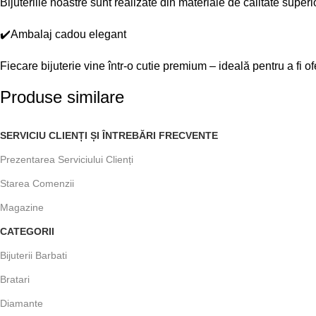
Bijuteriile noastre sunt realizate din materiale de calitate superi
✔️Ambalaj cadou elegant
Fiecare bijuterie vine într-o cutie premium – ideală pentru a fi ofer
Produse similare
SERVICIU CLIENȚI ȘI ÎNTREBĂRI FRECVENTE
Prezentarea Serviciului Clienți
Starea Comenzii
Magazine
CATEGORII
Bijuterii Barbati
Bratari
Diamante