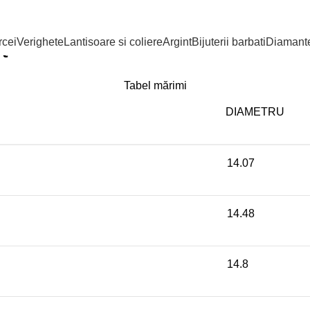
cei
Verighete
Lantisoare si coliere
Argint
Bijuterii barbati
Diamant
t
Tabel mărimi
DIAMETRU
14.07
14.48
14.8