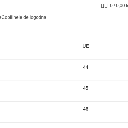
0
/
0,00
l
e
Copii
Inele de logodna
UE
44
45
46