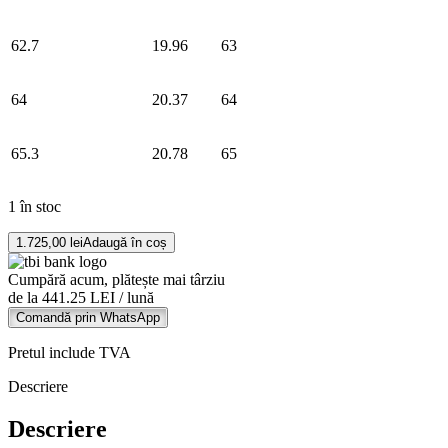
62.7
19.96
63
64
20.37
64
65.3
20.78
65
1 în stoc
Cantitate
1.725,00
lei
Adaugă în coș
Cercei
din
Cumpără acum, plătește mai târziu
aur
de la 441.25 LEI / lună
alb
Comandă prin WhatsApp
de
14K
Pretul include TVA
Descriere
Descriere