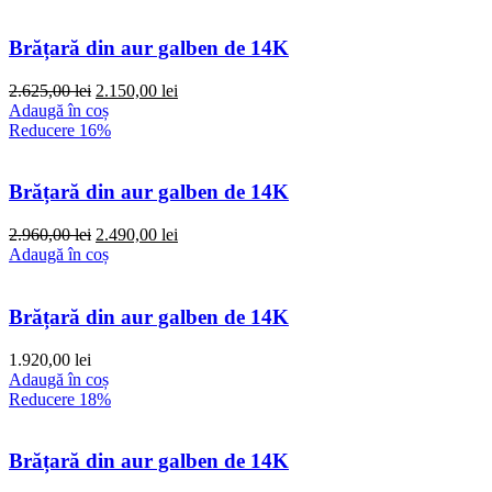
Brățară din aur galben de 14K
Prețul
Prețul
2.625,00
lei
2.150,00
lei
inițial
curent
Adaugă în coș
a
este:
Reducere 16%
fost:
2.150,00 lei.
2.625,00 lei.
Brățară din aur galben de 14K
Prețul
Prețul
2.960,00
lei
2.490,00
lei
inițial
curent
Adaugă în coș
a
este:
fost:
2.490,00 lei.
2.960,00 lei.
Brățară din aur galben de 14K
1.920,00
lei
Adaugă în coș
Reducere 18%
Brățară din aur galben de 14K