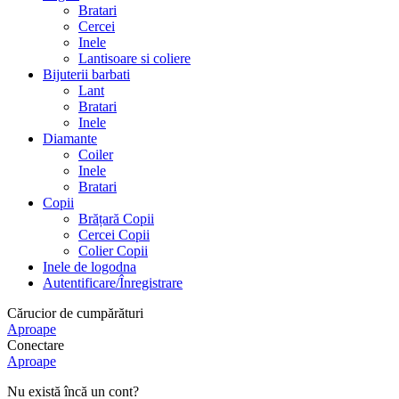
Bratari
Cercei
Inele
Lantisoare si coliere
Bijuterii barbati
Lant
Bratari
Inele
Diamante
Coiler
Inele
Bratari
Copii
Brățară Copii
Cercei Copii
Colier Copii
Inele de logodna
Autentificare/Înregistrare
Cărucior de cumpărături
Aproape
Conectare
Aproape
Nu există încă un cont?