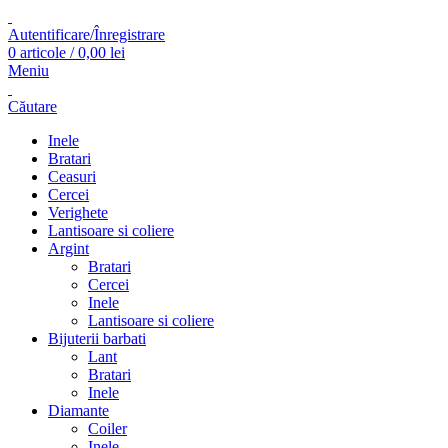
Autentificare/Înregistrare
0
articole
/
0,00
lei
Meniu
Căutare
Inele
Bratari
Ceasuri
Cercei
Verighete
Lantisoare si coliere
Argint
Bratari
Cercei
Inele
Lantisoare si coliere
Bijuterii barbati
Lant
Bratari
Inele
Diamante
Coiler
Inele