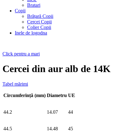
Bratari
Copii
Brățară Copii
Cercei Copii
Colier Copii
Inele de logodna
Click pentru a mari
Cercei din aur alb de 14K
Tabel mărimi
Circumferință (mm)
Diametru
UE
44.2
14.07
44
44.5
14.48
45