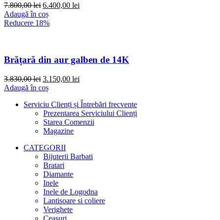
Prețul
Prețul
7.800,00
lei
6.400,00
lei
inițial
curent
Adaugă în coș
a
este:
Reducere 18%
fost:
6.400,00 lei.
7.800,00 lei.
Brățară din aur galben de 14K
Prețul
Prețul
3.830,00
lei
3.150,00
lei
inițial
curent
Adaugă în coș
a
este:
Serviciu Clienți și Întrebări frecvente
fost:
3.150,00 lei.
Prezentarea Serviciului Clienți
3.830,00 lei.
Starea Comenzii
Magazine
CATEGORII
Bijuterii Barbati
Bratari
Diamante
Inele
Inele de Logodna
Lantisoare si coliere
Verighete
Ceasuri