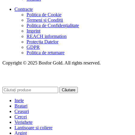
Contracte
Politica de Cookie
Termeni și Condiții
Politica de Confidențialitate
Imprint
REACH information
Protecția Datelor
GDPR
Politica de returnare
Copyright © 2025 Bosfor Gold. All rights reserved.
Căutare
Inele
Bratari
Ceasuri
Cercei
Verighete
Lantisoare si coliere
Argint