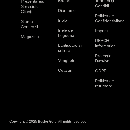
Bratari
Termeni și
Prezentarea
Condiții
Serviciului
Diamante
Clienți
Politica de
Inele
Confidențialitate
Starea
Comenzii
Inele de
Imprint
Logodna
Magazine
REACH
Lantisoare si
information
coliere
Protecția
Verighete
Datelor
Ceasuri
GDPR
Politica de
returnare
Copyright © 2025 Bosfor Gold. All rights reserved.