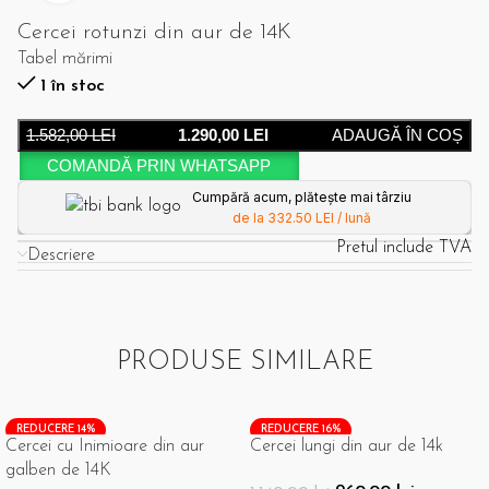
Cercei rotunzi din aur de 14K
Tabel mărimi
1 în stoc
1.582,00
LEI
1.290,00
LEI
ADAUGĂ ÎN COȘ
COMANDĂ PRIN WHATSAPP
Cumpără acum, plătește mai târziu
de la 332.50 LEI / lună
Pretul include TVA
Descriere
PRODUSE SIMILARE
REDUCERE 14%
REDUCERE 16%
Cercei cu Inimioare din aur
Cercei lungi din aur de 14k
galben de 14K