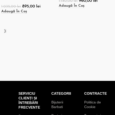
960,00
lei
1.140,00
lei
Adaugă În Coș
895,00
lei
1.035,00
lei
Adaugă În Coș
SERVICIU
CATEGORII
CONTRACTE
CLIENȚI ȘI
Bijuterii
Politica de
ÎNTREBĂRI
Barbati
Cookie
FRECVENTE