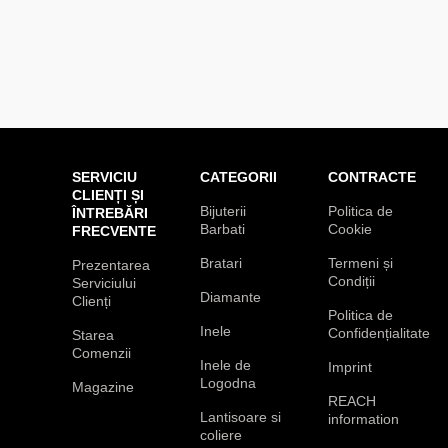
SERVICIU
CATEGORII
CONTRACTE
CLIENȚI ȘI
Bijuterii
Politica de
ÎNTREBĂRI
Barbati
Cookie
FRECVENTE
Bratari
Termeni și
Prezentarea
Condiții
Serviciului
Diamante
Clienți
Politica de
Inele
Confidențialitate
Starea
Comenzii
Inele de
Imprint
Logodna
Magazine
REACH
Lantisoare si
information
coliere