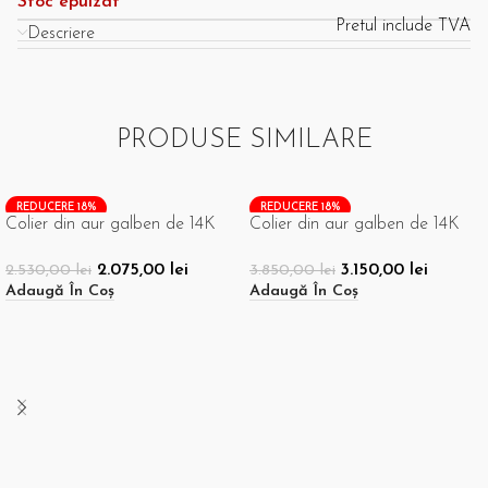
Stoc epuizat
Pretul include TVA
Descriere
PRODUSE SIMILARE
REDUCERE 18%
REDUCERE 18%
Colier din aur galben de 14K
Colier din aur galben de 14K
2.075,00
lei
3.150,00
lei
2.530,00
lei
3.850,00
lei
Adaugă În Coș
Adaugă În Coș