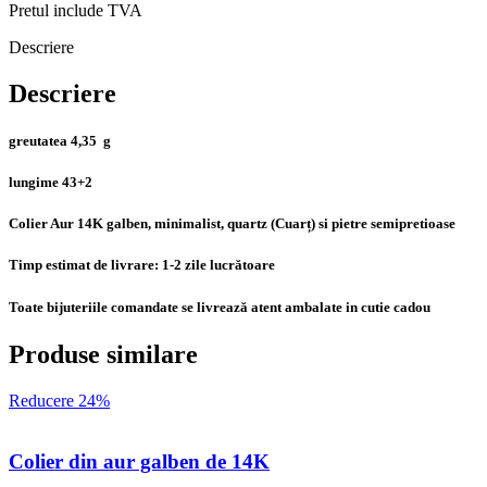
roz
Pretul include TVA
din
aur
Descriere
de
14K
Descriere
greutatea 4,35 g
lungime 43+2
Colier Aur 14K galben, minimalist, quartz (Cuarț) si pietre semipretioase
Timp estimat de livrare: 1-2 zile lucrătoare
Toate bijuteriile comandate se livrează atent ambalate in cutie cadou
Produse similare
Reducere 24%
Colier din aur galben de 14K