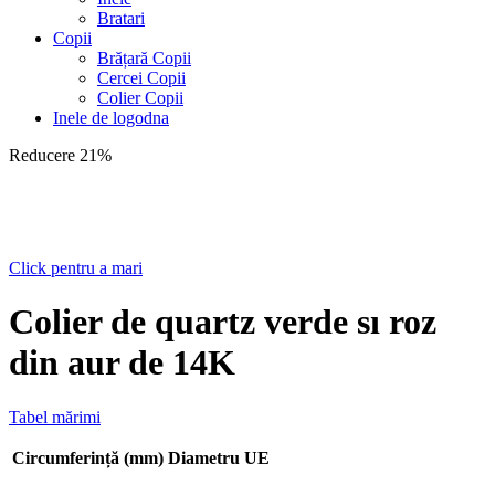
Bratari
Copii
Brățară Copii
Cercei Copii
Colier Copii
Inele de logodna
Reducere 21%
Click pentru a mari
Colier de quartz verde sı roz
din aur de 14K
Tabel mărimi
Circumferință (mm)
Diametru
UE