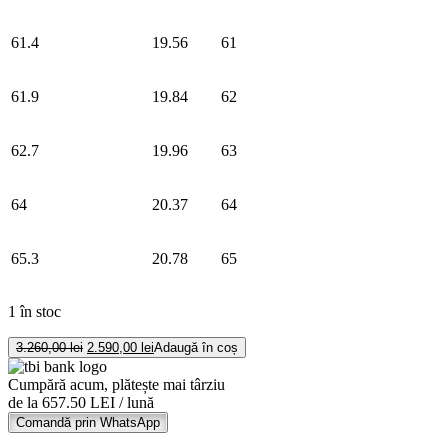
61.4
19.56
61
61.9
19.84
62
62.7
19.96
63
64
20.37
64
65.3
20.78
65
1 în stoc
Cantitate
Prețul
Prețul
3.260,00
lei
2.590,00
lei
Adaugă în coș
Colier
inițial
curent
a
este:
de
Cumpără acum, plătește mai târziu
fost:
2.590,00 lei.
quartz
de la 657.50 LEI / lună
3.260,00 lei.
verde
Comandă prin WhatsApp
sı