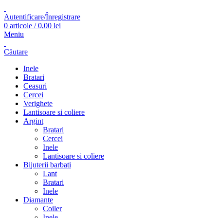
Autentificare/Înregistrare
0
articole
/
0,00
lei
Meniu
Căutare
Inele
Bratari
Ceasuri
Cercei
Verighete
Lantisoare si coliere
Argint
Bratari
Cercei
Inele
Lantisoare si coliere
Bijuterii barbati
Lant
Bratari
Inele
Diamante
Coiler
Inele