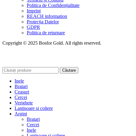
Politica de Confidențialitate
Imprint
REACH information
Protecția Datelor
GDPR
Politica de returnare
Copyright © 2025 Bosfor Gold. All rights reserved.
Căutare
Inele
Bratari
Ceasuri
Cercei
Verighete
Lantisoare si coliere
Argint
Bratari
Cercei
Inele
Lantisoare si coliere