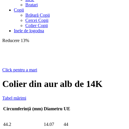
Bratari
Copii
Brățară Copii
Cercei Copii
Colier Copii
Inele de logodna
Reducere 13%
Click pentru a mari
Colier din aur alb de 14K
Tabel mărimi
Circumferință (mm)
Diametru
UE
44.2
14.07
44