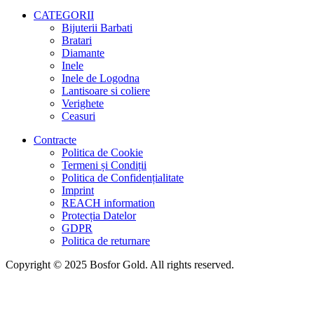
CATEGORII
Bijuterii Barbati
Bratari
Diamante
Inele
Inele de Logodna
Lantisoare si coliere
Verighete
Ceasuri
Contracte
Politica de Cookie
Termeni și Condiții
Politica de Confidențialitate
Imprint
REACH information
Protecția Datelor
GDPR
Politica de returnare
Copyright © 2025 Bosfor Gold. All rights reserved.