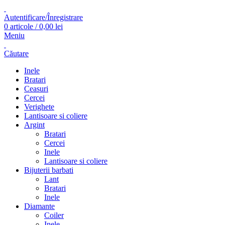
Autentificare/Înregistrare
0
articole
/
0,00
lei
Meniu
Căutare
Inele
Bratari
Ceasuri
Cercei
Verighete
Lantisoare si coliere
Argint
Bratari
Cercei
Inele
Lantisoare si coliere
Bijuterii barbati
Lant
Bratari
Inele
Diamante
Coiler
Inele