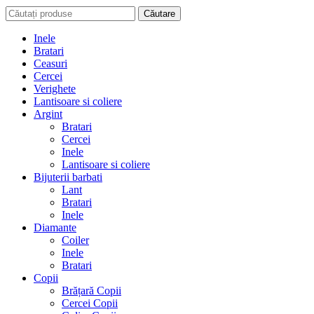
Căutare
Inele
Bratari
Ceasuri
Cercei
Verighete
Lantisoare si coliere
Argint
Bratari
Cercei
Inele
Lantisoare si coliere
Bijuterii barbati
Lant
Bratari
Inele
Diamante
Coiler
Inele
Bratari
Copii
Brățară Copii
Cercei Copii