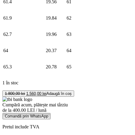
61.4
19.56
61
61.9
19.84
62
62.7
19.96
63
64
20.37
64
65.3
20.78
65
1 în stoc
Cantitate
Prețul
Prețul
1.800,00
lei
1.560,00
lei
Adaugă în coș
Colier
inițial
curent
a
este:
din
Cumpără acum, plătește mai târziu
fost:
1.560,00 lei.
aur
de la 400.00 LEI / lună
1.800,00 lei.
alb
Comandă prin WhatsApp
de
14K
Pretul include TVA