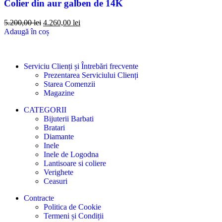
Colier din aur galben de 14K
5.200,00
lei
4.260,00
lei
Adaugă în coș
Serviciu Clienți și Întrebări frecvente
Prezentarea Serviciului Clienți
Starea Comenzii
Magazine
CATEGORII
Bijuterii Barbati
Bratari
Diamante
Inele
Inele de Logodna
Lantisoare si coliere
Verighete
Ceasuri
Contracte
Politica de Cookie
Termeni și Condiții