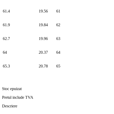
61.4
19.56
61
61.9
19.84
62
62.7
19.96
63
64
20.37
64
65.3
20.78
65
Stoc epuizat
Pretul include TVA
Descriere