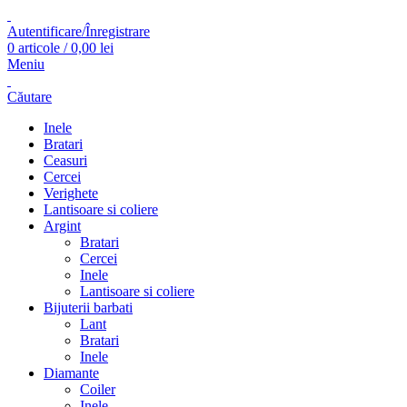
Autentificare/Înregistrare
0
articole
/
0,00
lei
Meniu
Căutare
Inele
Bratari
Ceasuri
Cercei
Verighete
Lantisoare si coliere
Argint
Bratari
Cercei
Inele
Lantisoare si coliere
Bijuterii barbati
Lant
Bratari
Inele
Diamante
Coiler
Inele