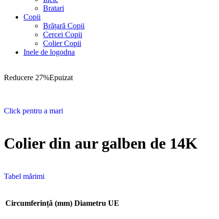
Bratari
Copii
Brățară Copii
Cercei Copii
Colier Copii
Inele de logodna
Reducere 27%
Epuizat
Click pentru a mari
Colier din aur galben de 14K
Tabel mărimi
Circumferință (mm)
Diametru
UE