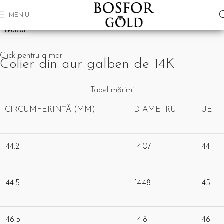
MENIU
EPUIZAT
Click pentru a mari
Colier din aur galben de 14K
Tabel mărimi
CIRCUMFERINȚĂ (MM)
DIAMETRU
UE
44.2
14.07
44
44.5
14.48
45
46.5
14.8
46