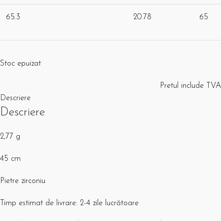
65.3
20.78
65
Stoc epuizat
Pretul include TVA
Descriere
Descriere
2,77 g
45 cm
Pietre zirconiu
Timp estimat de livrare: 2-4 zile lucrătoare