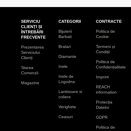
SERVICIU
CATEGORII
CONTRACTE
CLIENȚI ȘI
Bijuterii
Politica de
ÎNTREBĂRI
Barbati
Cookie
FRECVENTE
Bratari
Termeni și
Prezentarea
Condiții
Serviciului
Diamante
Clienți
Politica de
Inele
Confidențialitate
Starea
Comenzii
Inele de
Imprint
Logodna
Magazine
REACH
Lantisoare si
information
coliere
Protecția
Verighete
Datelor
Ceasuri
GDPR
Politica de