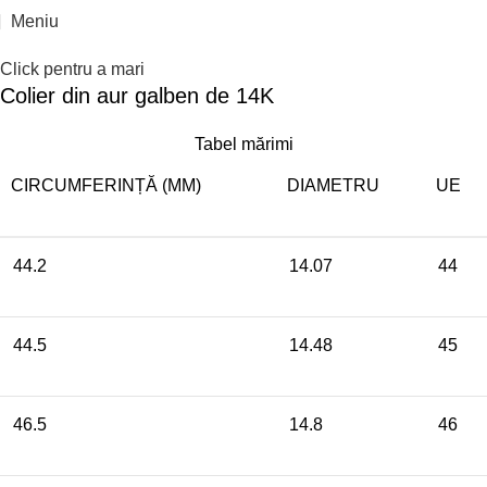
Epuizat
Meniu
Click pentru a mari
Colier din aur galben de 14K
Tabel mărimi
CIRCUMFERINȚĂ (MM)
DIAMETRU
UE
44.2
14.07
44
44.5
14.48
45
46.5
14.8
46