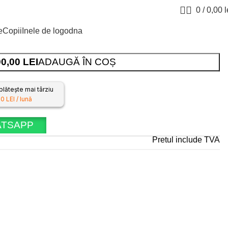
 925
0
/
0,00
l
e
Copii
Inele de logodna
90,00
LEI
ADAUGĂ ÎN COȘ
lătește mai târziu
0 LEI / lună
ATSAPP
Pretul include TVA