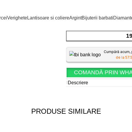
Inel din Argint
Tabel mărimi
cei
Verighete
Lantisoare si coliere
Argint
Bijuterii barbati
Diamant
1 în stoc
1
Cumpără acum, p
de la 57.5
COMANDĂ PRIN WH
Descriere
PRODUSE SIMILARE