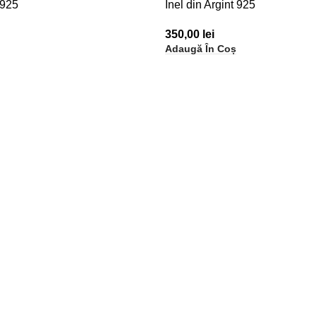
 925
Inel din Argint 925
350,00
lei
Adaugă În Coș