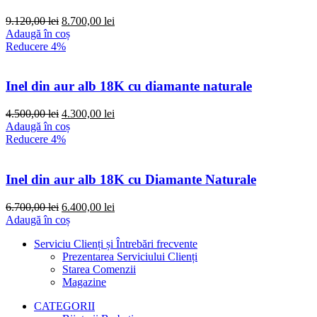
Prețul
Prețul
9.120,00
lei
8.700,00
lei
inițial
curent
Adaugă în coș
a
este:
Reducere 4%
fost:
8.700,00 lei.
9.120,00 lei.
Inel din aur alb 18K cu diamante naturale
Prețul
Prețul
4.500,00
lei
4.300,00
lei
inițial
curent
Adaugă în coș
a
este:
Reducere 4%
fost:
4.300,00 lei.
4.500,00 lei.
Inel din aur alb 18K cu Diamante Naturale
Prețul
Prețul
6.700,00
lei
6.400,00
lei
inițial
curent
Adaugă în coș
a
este:
Serviciu Clienți și Întrebări frecvente
fost:
6.400,00 lei.
Prezentarea Serviciului Clienți
6.700,00 lei.
Starea Comenzii
Magazine
CATEGORII