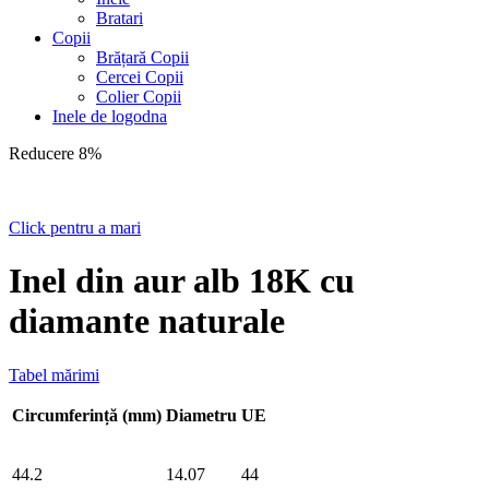
Bratari
Copii
Brățară Copii
Cercei Copii
Colier Copii
Inele de logodna
Reducere 8%
Click pentru a mari
Inel din aur alb 18K cu
diamante naturale
Tabel mărimi
Circumferință (mm)
Diametru
UE
44.2
14.07
44