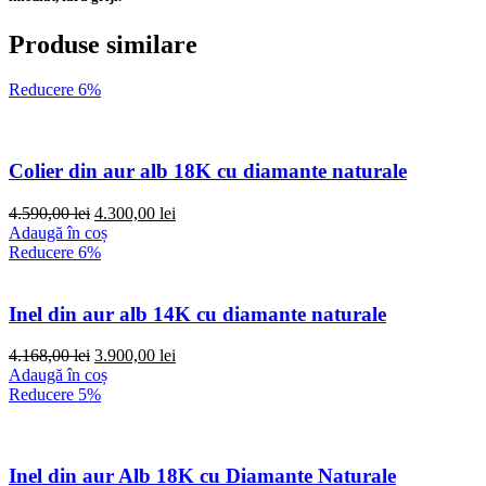
Produse similare
Reducere 6%
Colier din aur alb 18K cu diamante naturale
Prețul
Prețul
4.590,00
lei
4.300,00
lei
inițial
curent
Adaugă în coș
a
este:
Reducere 6%
fost:
4.300,00 lei.
4.590,00 lei.
Inel din aur alb 14K cu diamante naturale
Prețul
Prețul
4.168,00
lei
3.900,00
lei
inițial
curent
Adaugă în coș
a
este:
Reducere 5%
fost:
3.900,00 lei.
4.168,00 lei.
Inel din aur Alb 18K cu Diamante Naturale