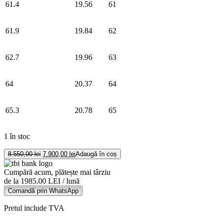
61.4
19.56
61
61.9
19.84
62
62.7
19.96
63
64
20.37
64
65.3
20.78
65
1 în stoc
Cantitate
Prețul
Prețul
8.550,00
lei
7.900,00
lei
Adaugă în coș
Inel
inițial
curent
a
este:
din
Cumpără acum, plătește mai târziu
fost:
7.900,00 lei.
aur
de la 1985.00 LEI / lună
8.550,00 lei.
alb
Comandă prin WhatsApp
18K
cu
Pretul include TVA
diamante