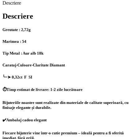
naturale
Descriere
Descriere
Greutate : 2,72g
Marimea : 54
Tip Metal : Aur alb 18k
Carataj-Culoare-Claritate Diamant
╰┈➤ 0,32ct F SI
⏱️Timp estimat de livrare: 1-2 zile lucrătoare
Bijuteriile noastre sunt realizate din materiale de calitate superioară, cu
finisaje elegante și durabile.
✔️Ambalaj cadou elegant
Fiecare bijuterie vine într-o cutie premium – ideală pentru a fi oferită
imediat, fără griji.