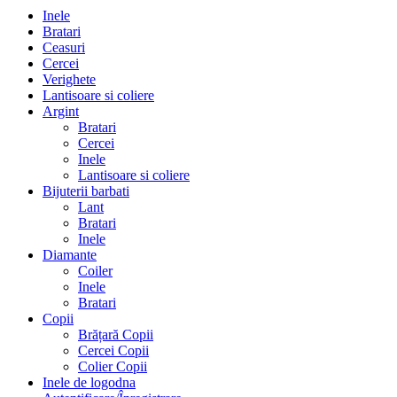
Inele
Bratari
Ceasuri
Cercei
Verighete
Lantisoare si coliere
Argint
Bratari
Cercei
Inele
Lantisoare si coliere
Bijuterii barbati
Lant
Bratari
Inele
Diamante
Coiler
Inele
Bratari
Copii
Brățară Copii
Cercei Copii
Colier Copii
Inele de logodna