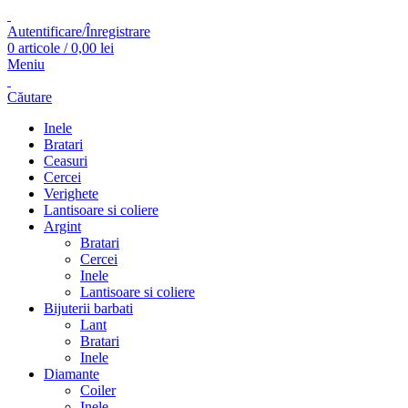
Autentificare/Înregistrare
0
articole
/
0,00
lei
Meniu
Căutare
Inele
Bratari
Ceasuri
Cercei
Verighete
Lantisoare si coliere
Argint
Bratari
Cercei
Inele
Lantisoare si coliere
Bijuterii barbati
Lant
Bratari
Inele
Diamante
Coiler
Inele