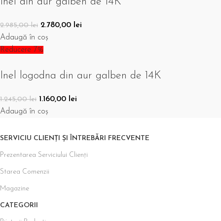
Inel din aur galben de 14K
2.780,00
lei
2.985,00
lei
Adaugă în coș
Reducere 7%
Inel logodna din aur galben de 14K
1.160,00
lei
1.245,00
lei
Adaugă în coș
SERVICIU CLIENȚI ȘI ÎNTREBĂRI FRECVENTE
Prezentarea Serviciului Clienți
Starea Comenzii
Magazine
CATEGORII