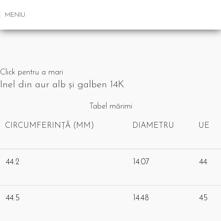
MENIU
Click pentru a mari
Inel din aur alb și galben 14K
Tabel mărimi
CIRCUMFERINȚĂ (MM)
DIAMETRU
UE
44.2
14.07
44
44.5
14.48
45