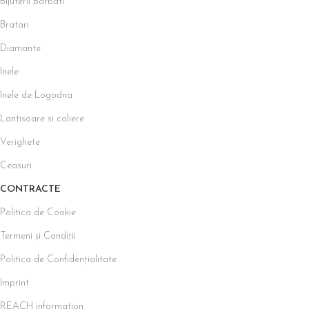
Bijuterii Barbati
Bratari
Diamante
Inele
Inele de Logodna
Lantisoare si coliere
Verighete
Ceasuri
CONTRACTE
Politica de Cookie
Termeni și Condiții
Politica de Confidențialitate
Imprint
REACH information