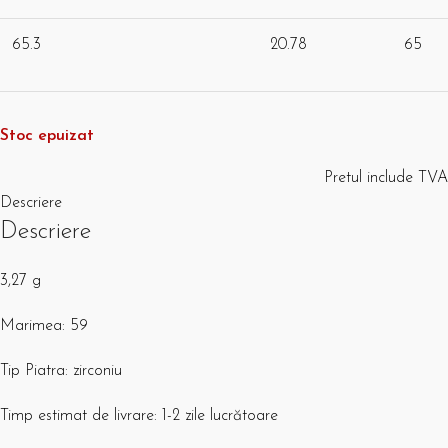
65.3
20.78
65
Stoc epuizat
Pretul include TVA
Descriere
Descriere
3,27 g
Marimea: 59
Tip Piatra: zirconiu
Timp estimat de livrare: 1-2 zile lucrătoare