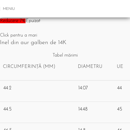
MENIU
Reducere 7%
Epuizat
Click pentru a mari
Inel din aur galben de 14K
Tabel mărimi
CIRCUMFERINȚĂ (MM)
DIAMETRU
UE
44.2
14.07
44
44.5
14.48
45