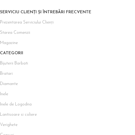
SERVICIU CLIENȚI ȘI ÎNTREBĂRI FRECVENTE
Prezentarea Serviciului Clienți
Starea Comenzii
Magazine
CATEGORII
Bijuterii Barbati
Bratari
Diamante
Inele
Inele de Logodna
Lantisoare si coliere
Verighete