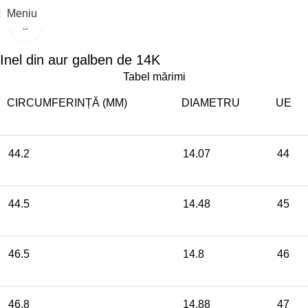
Reducere 21%
Meniu
Click pentru a mari
Inel din aur galben de 14K
Tabel mărimi
CIRCUMFERINȚĂ (MM)
DIAMETRU
UE
44.2
14.07
44
44.5
14.48
45
46.5
14.8
46
46.8
14.88
47