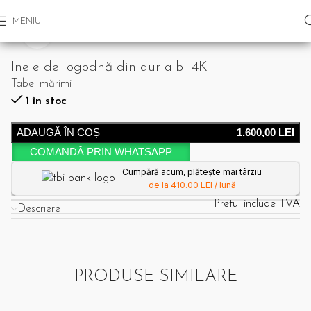
MENIU
Click pentru a mari
Inele de logodnă din aur alb 14K
Tabel mărimi
1 în stoc
ADAUGĂ ÎN COȘ
1.600,00
LEI
COMANDĂ PRIN WHATSAPP
Cumpără acum, plătește mai târziu
de la 410.00 LEI / lună
Pretul include TVA
Descriere
PRODUSE SIMILARE