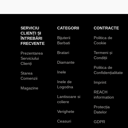
SERVICIU
CATEGORII
CONTRACTE
CLIENȚI ȘI
Bijuterii
Politica de
ÎNTREBĂRI
Barbati
Cookie
FRECVENTE
Bratari
Termeni și
Prezentarea
Condiții
Serviciului
Diamante
Clienți
Politica de
Inele
Confidențialitate
Starea
Comenzii
Inele de
Imprint
Logodna
Magazine
REACH
Lantisoare si
information
coliere
Protecția
Verighete
Datelor
Ceasuri
GDPR