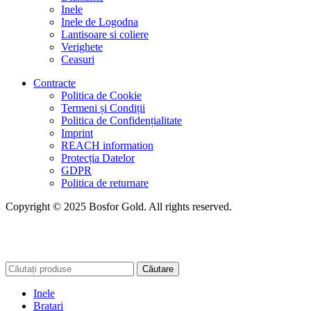
Inele
Inele de Logodna
Lantisoare si coliere
Verighete
Ceasuri
Contracte
Politica de Cookie
Termeni și Condiții
Politica de Confidențialitate
Imprint
REACH information
Protecția Datelor
GDPR
Politica de returnare
Copyright © 2025 Bosfor Gold. All rights reserved.
Căutare
Inele
Bratari