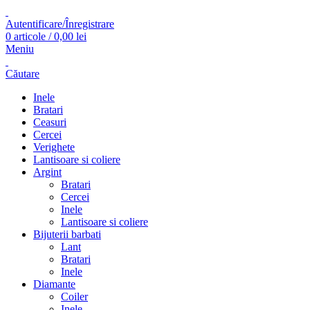
Autentificare/Înregistrare
0
articole
/
0,00
lei
Meniu
Căutare
Inele
Bratari
Ceasuri
Cercei
Verighete
Lantisoare si coliere
Argint
Bratari
Cercei
Inele
Lantisoare si coliere
Bijuterii barbati
Lant
Bratari
Inele
Diamante
Coiler
Inele