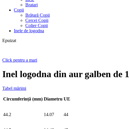
Bratari
Copii
Brățară Copii
Cercei Copii
Colier Copii
Inele de logodna
Epuizat
Click pentru a mari
Inel logodna din aur galben de 
Tabel mărimi
Circumferință (mm)
Diametru
UE
44.2
14.07
44