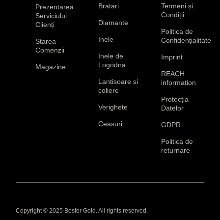
Bratari
Termeni și
Prezentarea
Condiții
Serviciului
Diamante
Clienți
Politica de
Inele
Confidențialitate
Starea
Comenzii
Inele de
Imprint
Logodna
Magazine
REACH
Lantisoare si
information
coliere
Protecția
Verighete
Datelor
Ceasuri
GDPR
Politica de
returnare
Copyright © 2025 Bosfor Gold. All rights reserved.