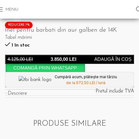
MENIU
Click pentru a mari
REDUCERE 7%
Inel pentru barbati din aur galben de 14K
Tabel mărimi
1 în stoc
4.125,00
LEI
3.850,00
LEI
ADAUGĂ ÎN COȘ
COMANDĂ PRIN WHATSAPP
Cumpără acum, plătește mai târziu
de la 972.50 LEI / lună
Pretul include TVA
Descriere
PRODUSE SIMILARE