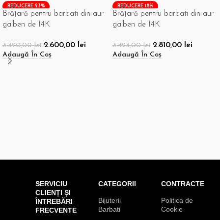
REDUCERE 23%
REDUCERE 18%
Brățară pentru barbati din aur
Brățară pentru barbati din aur
galben de 14K
galben de 14K
2.600,00
lei
2.810,00
lei
3.390,00
lei
3.423,00
lei
Adaugă În Coș
Adaugă În Coș
SERVICIU
CATEGORII
CONTRACTE
CLIENȚI ȘI
Bijuterii
Politica de
ÎNTREBĂRI
Barbati
Cookie
FRECVENTE