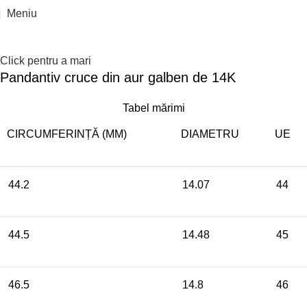
Reducere 20%
Epuizat
Meniu
Click pentru a mari
Pandantiv cruce din aur galben de 14K
Tabel mărimi
CIRCUMFERINȚĂ (MM)
DIAMETRU
UE
44.2
14.07
44
44.5
14.48
45
46.5
14.8
46