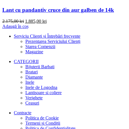
Lant cu pandantiv cruce din aur galben de 14k
Prețul
Prețul
2.175,00
lei
1.885,00
lei
inițial
curent
Adaugă în coș
a
este:
Serviciu Clienți și Întrebări frecvente
fost:
1.885,00 lei.
Prezentarea Serviciului Clienți
2.175,00 lei.
Starea Comenzii
Magazine
CATEGORII
Bijuterii Barbati
Bratari
Diamante
Inele
Inele de Logodna
Lantisoare si coliere
Verighete
Ceasuri
Contracte
Politica de Cookie
Termeni și Condiții
Politica de Confidențialitate