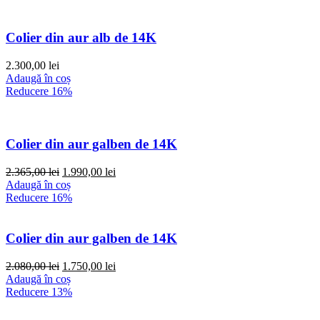
fost:
1.560,00 lei.
1.800,00 lei.
Colier din aur alb de 14K
2.300,00
lei
Adaugă în coș
Reducere 16%
Colier din aur galben de 14K
Prețul
Prețul
2.365,00
lei
1.990,00
lei
inițial
curent
Adaugă în coș
a
este:
Reducere 16%
fost:
1.990,00 lei.
2.365,00 lei.
Colier din aur galben de 14K
Prețul
Prețul
2.080,00
lei
1.750,00
lei
inițial
curent
Adaugă în coș
a
este:
Reducere 13%
fost:
1.750,00 lei.
2.080,00 lei.