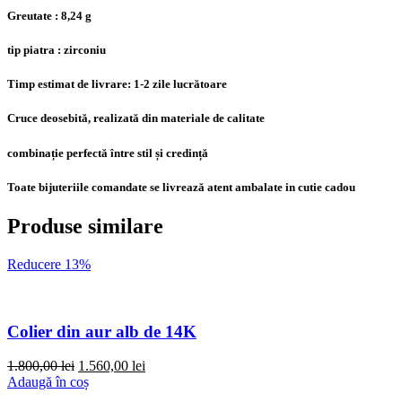
Greutate : 8,24 g
tip piatra : zirconiu
Timp estimat de livrare: 1-2 zile lucrătoare
Cruce deosebită, realizată din materiale de calitate
combinație perfectă între stil și credință
Toate bijuteriile comandate se livrează atent ambalate in cutie cadou
Produse similare
Reducere 13%
Colier din aur alb de 14K
Prețul
Prețul
1.800,00
lei
1.560,00
lei
inițial
curent
Adaugă în coș
a
este: