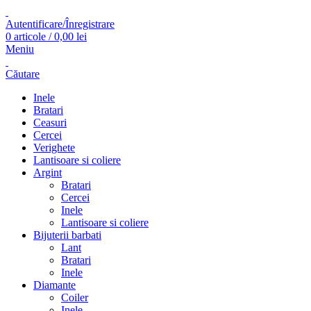
Autentificare/Înregistrare
0
articole
/
0,00
lei
Meniu
Căutare
Inele
Bratari
Ceasuri
Cercei
Verighete
Lantisoare si coliere
Argint
Bratari
Cercei
Inele
Lantisoare si coliere
Bijuterii barbati
Lant
Bratari
Inele
Diamante
Coiler
Inele