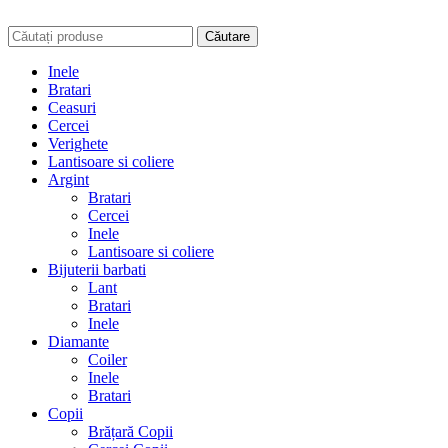
Căutare
Inele
Bratari
Ceasuri
Cercei
Verighete
Lantisoare si coliere
Argint
Bratari
Cercei
Inele
Lantisoare si coliere
Bijuterii barbati
Lant
Bratari
Inele
Diamante
Coiler
Inele
Bratari
Copii
Brățară Copii