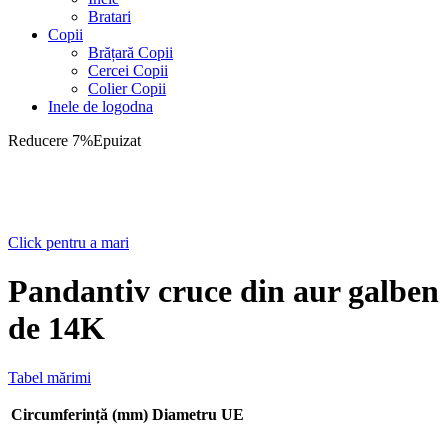
Bratari
Copii
Brățară Copii
Cercei Copii
Colier Copii
Inele de logodna
Reducere 7%
Epuizat
Click pentru a mari
Pandantiv cruce din aur galben
de 14K
Tabel mărimi
Circumferință (mm)
Diametru
UE