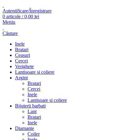
Autentificare/Înregistrare
0
articole
/
0,00
lei
Meniu
Căutare
Inele
Bratari
Ceasuri
Cercei
Verighete
Lantisoare si coliere
Argint
Bratari
Cercei
Inele
Lantisoare si coliere
Bijuterii barbati
Lant
Bratari
Inele
Diamante
Coiler
Inele