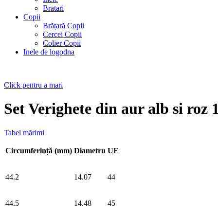
Bratari
Copii
Brățară Copii
Cercei Copii
Colier Copii
Inele de logodna
Click pentru a mari
Set Verighete din aur alb si roz
Tabel mărimi
Circumferință (mm)
Diametru
UE
44.2
14.07
44
44.5
14.48
45