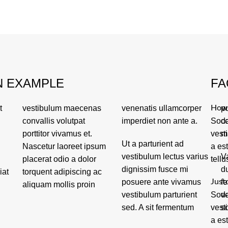
N EXAMPLE
FA
t
s
r
How 
p
imperdiet non ante a.
Soda
c
vest
m
Ut a parturient ad
a es
vestibulum lectus varius
V
tellu
dignissim fusce mi
d
iat
 ac
posuere ante vivamus
Just
f
vestibulum parturient
Soda
v
sed. A sit fermentum
vest
s
a es