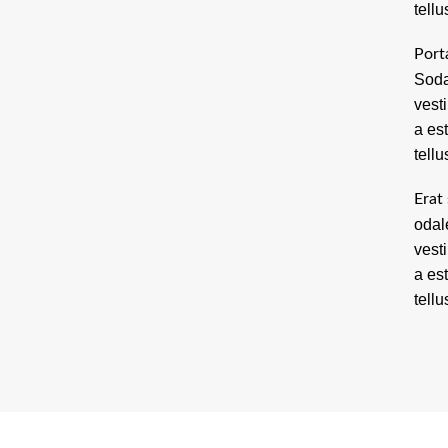
tellu
Port
Soda
vest
a es
tellu
Erat 
odal
vest
a es
tellu