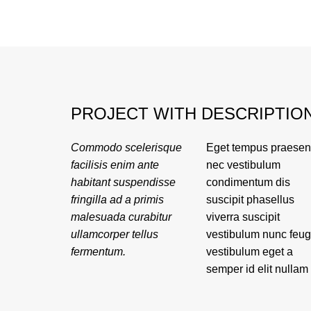
PROJECT WITH DESCRIPTIO
Commodo scelerisque
Eget tempus praesen
vestibulum maecena
venenatis ullamcorpe
facilisis enim ante
nec vestibulum
convallis volutpat
habitant suspendisse
condimentum dis
porttitor vivamus et.
fringilla ad a primis
suscipit phasellus
Nascetur laoreet ipsum
malesuada curabitur
viverra suscipit
placerat odio a dolor
ullamcorper tellus
vestibulum nunc feug
torquent adipiscing
fermentum.
vestibulum eget a
aliquam mollis proin
semper id elit nullam