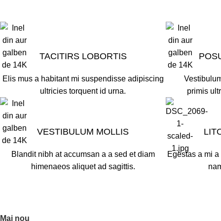
TACITIRS LOBORTIS
POS
Elis mus a habitant mi suspendisse adipiscing
Vestibulum
ultricies torquent id urna.
primis ult
VESTIBULUM MOLLIS
LIT
Blandit nibh at accumsan a a sed et diam
Egestas a mi a
himenaeos aliquet ad sagittis.
nam
Mai nou