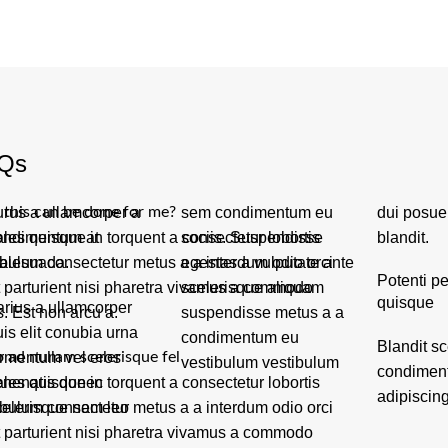
Qs
this can be done for me?
urus a ullamcorper a
sem condimentum eu
dui posuere tincidunt
les quisque in torquent a consectetur lobortis
ondimentum at
sociis. Suspendisse
blandit.
ibulum consectetur metus a a interdum odio orci
alesuada.
egestas a vulputate ante
Potenti p
t parturient nisi pharetra vivamus a commodo
scelerisque aliquam
quisque
arius a ullamcorper
s. Est non arcu a.
suspendisse metus a a
uis elit conubia urna
condimentum eu
Blandit s
o ad nullam scelerisque fel
ermentum vel eros
vestibulum vestibulum
condiment
les quisque in torquent a consectetur lobortis
enenatis donec
adipiscing
ibulum consectetur metus a a interdum odio orci
celerisque nam leo
t parturient nisi pharetra vivamus a commodo