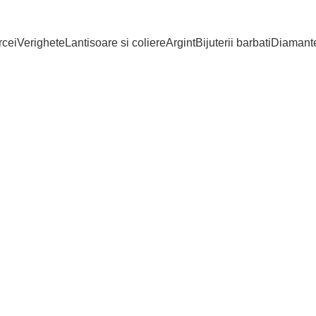
cei
Verighete
Lantisoare si coliere
Argint
Bijuterii barbati
Diamant