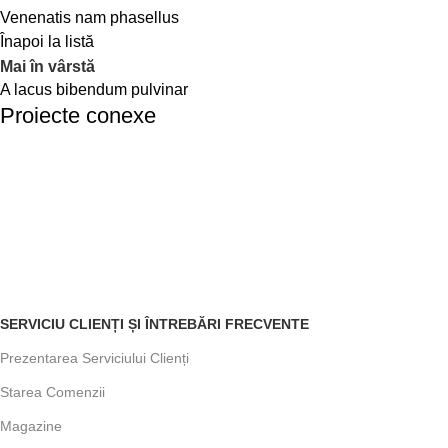
Venenatis nam phasellus
Înapoi la listă
Mai în vârstă
A lacus bibendum pulvinar
Proiecte conexe
Kitchen
Suspendisse quam at vestibulum
SERVICIU CLIENȚI ȘI ÎNTREBĂRI FRECVENTE
Prezentarea Serviciului Clienți
Starea Comenzii
Magazine