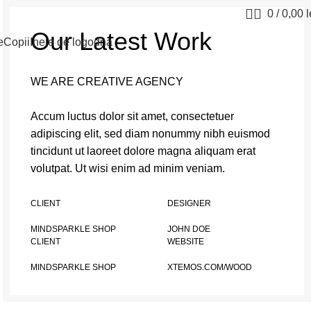
0
/
0,00
l
Our Latest Work
e
Copii
Inele de logodna
WE ARE CREATIVE AGENCY
Accum luctus dolor sit amet, consectetuer
adipiscing elit, sed diam nonummy nibh euismod
tincidunt ut laoreet dolore magna aliquam erat
volutpat. Ut wisi enim ad minim veniam.
CLIENT
DESIGNER
MINDSPARKLE SHOP
JOHN DOE
CLIENT
WEBSITE
MINDSPARKLE SHOP
XTEMOS.COM/WOOD