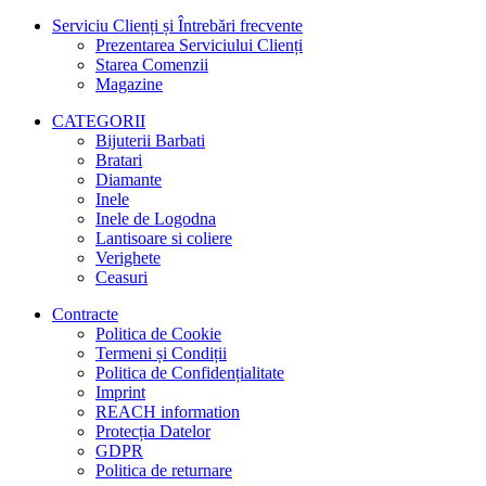
a
este:
Serviciu Clienți și Întrebări frecvente
fost:
3.150,00 lei.
Prezentarea Serviciului Clienți
3.860,00 lei.
Starea Comenzii
Magazine
CATEGORII
Bijuterii Barbati
Bratari
Diamante
Inele
Inele de Logodna
Lantisoare si coliere
Verighete
Ceasuri
Contracte
Politica de Cookie
Termeni și Condiții
Politica de Confidențialitate
Imprint
REACH information
Protecția Datelor
GDPR
Politica de returnare