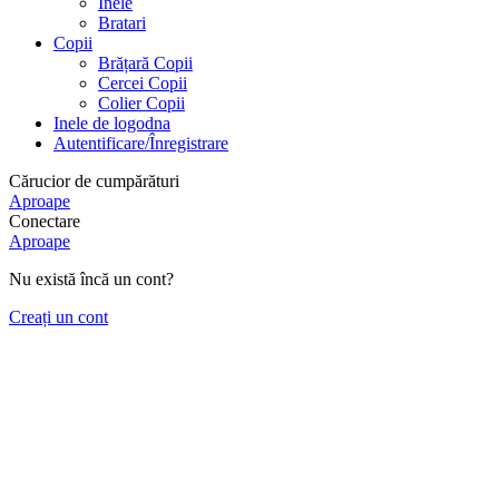
Inele
Bratari
Copii
Brățară Copii
Cercei Copii
Colier Copii
Inele de logodna
Autentificare/Înregistrare
Cărucior de cumpărături
Aproape
Conectare
Aproape
Nu există încă un cont?
Creați un cont