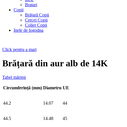
Bratari
Copii
Brățară Copii
Cercei Copii
Colier Copii
Inele de logodna
Click pentru a mari
Brățară din aur alb de 14K
Tabel mărimi
Circumferință (mm)
Diametru
UE
44.2
14.07
44
44.5
14.48
45