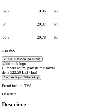
62.7
19.96
63
64
20.37
64
65.3
20.78
65
1 în stoc
Cantitate
2.050,00
lei
Adaugă în coș
Brățară
din
Cumpără acum, plătește mai târziu
aur
de la 522.50 LEI / lună
alb
Comandă prin WhatsApp
de
14K
Pretul include TVA
Descriere
Descriere