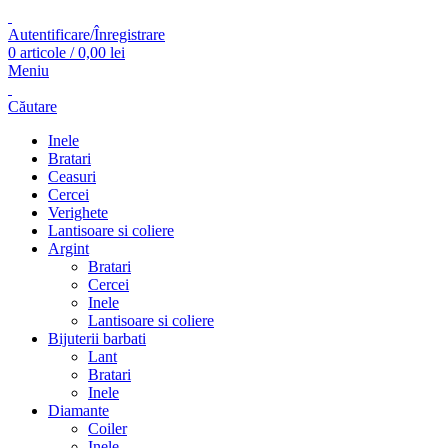
Autentificare/Înregistrare
0
articole
/
0,00
lei
Meniu
Căutare
Inele
Bratari
Ceasuri
Cercei
Verighete
Lantisoare si coliere
Argint
Bratari
Cercei
Inele
Lantisoare si coliere
Bijuterii barbati
Lant
Bratari
Inele
Diamante
Coiler
Inele