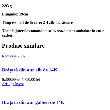
2,93 g
Lungime: 19cm
Timp estimat de livrare: 2-4 zile lucrătoare
Toate bijuteriile comandate se livrează atent ambalate in cutie
cadou
Produse similare
Reducere 23%
Brățară din aur alb de 14K
Prețul
Prețul
6.200,00
lei
4.750,00
lei
inițial
curent
Adaugă în coș
a
este:
fost:
4.750,00 lei.
6.200,00 lei.
Brățară din aur galben de 14K