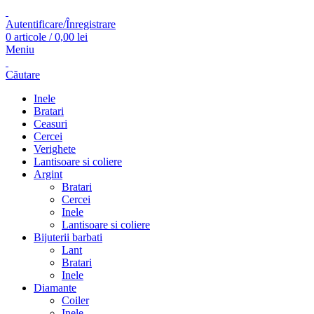
Autentificare/Înregistrare
0
articole
/
0,00
lei
Meniu
Căutare
Inele
Bratari
Ceasuri
Cercei
Verighete
Lantisoare si coliere
Argint
Bratari
Cercei
Inele
Lantisoare si coliere
Bijuterii barbati
Lant
Bratari
Inele
Diamante
Coiler
Inele