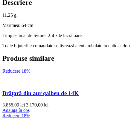
Descriere
11,25 g
Marimea: 64 cm
Timp estimat de livrare: 2-4 zile lucrătoare
Toate bijuteriile comandate se livrează atent ambalate in cutie cadou
Produse similare
Reducere 18%
Brățară din aur galben de 14K
Prețul
Prețul
3.855,00
lei
3.170,00
lei
inițial
curent
Adaugă în coș
a
este:
Reducere 18%
fost:
3.170,00 lei.
3.855,00 lei.