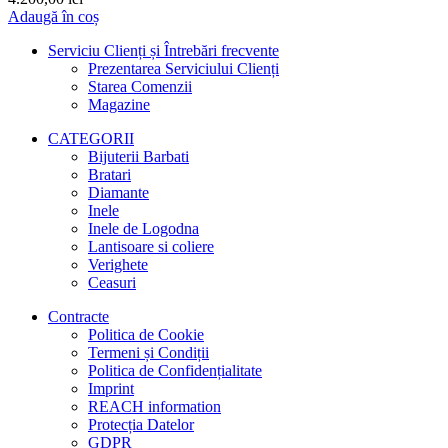
Adaugă în coș
Serviciu Clienți și Întrebări frecvente
Prezentarea Serviciului Clienți
Starea Comenzii
Magazine
CATEGORII
Bijuterii Barbati
Bratari
Diamante
Inele
Inele de Logodna
Lantisoare si coliere
Verighete
Ceasuri
Contracte
Politica de Cookie
Termeni și Condiții
Politica de Confidențialitate
Imprint
REACH information
Protecția Datelor
GDPR