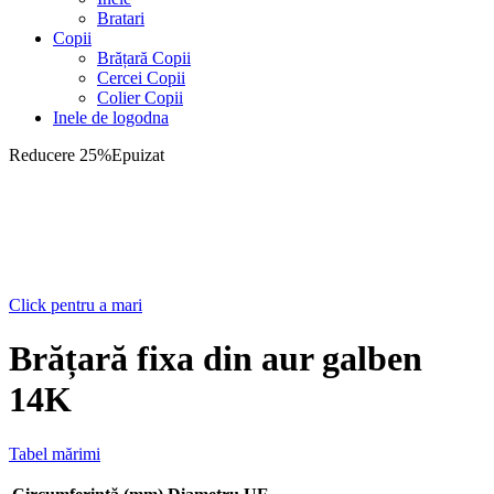
Bratari
Copii
Brățară Copii
Cercei Copii
Colier Copii
Inele de logodna
Reducere 25%
Epuizat
Click pentru a mari
Brățară fixa din aur galben
14K
Tabel mărimi