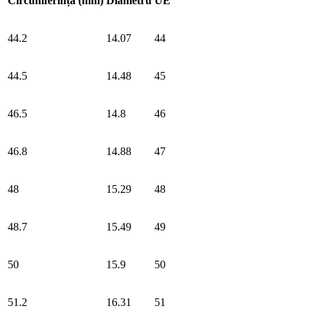
Circumferință (mm)
Diametru
UE
44.2
14.07
44
44.5
14.48
45
46.5
14.8
46
46.8
14.88
47
48
15.29
48
48.7
15.49
49
50
15.9
50
51.2
16.31
51