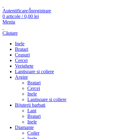
Autentificare/Înregistrare
0
articole
/
0,00
lei
Meniu
Căutare
Inele
Bratari
Ceasuri
Cercei
Verighete
Lantisoare si coliere
Argint
Bratari
Cercei
Inele
Lantisoare si coliere
Bijuterii barbati
Lant
Bratari
Inele
Diamante
Coiler
Inele