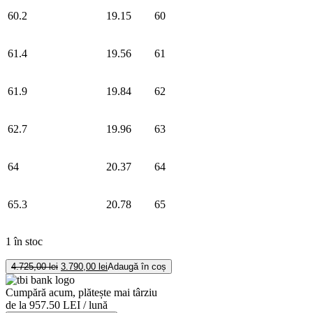
60.2
19.15
60
61.4
19.56
61
61.9
19.84
62
62.7
19.96
63
64
20.37
64
65.3
20.78
65
1 în stoc
Cantitate
Prețul
Prețul
4.725,00
lei
3.790,00
lei
Adaugă în coș
Brățară
inițial
curent
a
este:
fixa
Cumpără acum, plătește mai târziu
fost:
3.790,00 lei.
din
de la 957.50 LEI / lună
4.725,00 lei.