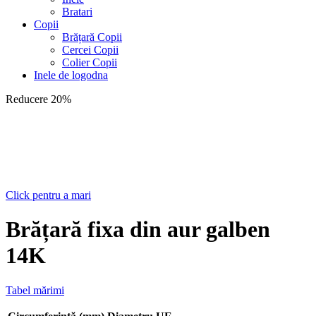
Bratari
Copii
Brățară Copii
Cercei Copii
Colier Copii
Inele de logodna
Reducere 20%
Click pentru a mari
Brățară fixa din aur galben
14K
Tabel mărimi