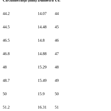
Circumferință (mm)
Diametru
UE
44.2
14.07
44
44.5
14.48
45
46.5
14.8
46
46.8
14.88
47
48
15.29
48
48.7
15.49
49
50
15.9
50
51.2
16.31
51