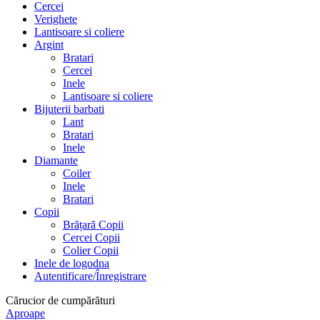
Cercei
Verighete
Lantisoare si coliere
Argint
Bratari
Cercei
Inele
Lantisoare si coliere
Bijuterii barbati
Lant
Bratari
Inele
Diamante
Coiler
Inele
Bratari
Copii
Brățară Copii
Cercei Copii
Colier Copii
Inele de logodna
Autentificare/Înregistrare
Cărucior de cumpărături
Aproape