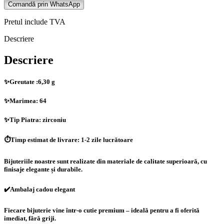
aur
Comandă prin WhatsApp
galben
14K
Pretul include TVA
Descriere
Descriere
✨Greutate :6,30 g
✨Marimea: 64
✨Tip Piatra: zirconiu
⏱️Timp estimat de livrare: 1-2 zile lucrătoare
Bijuteriile noastre sunt realizate din materiale de calitate superioară, cu
finisaje elegante și durabile.
✔️Ambalaj cadou elegant
Fiecare bijuterie vine într-o cutie premium – ideală pentru a fi oferită
imediat, fără griji.