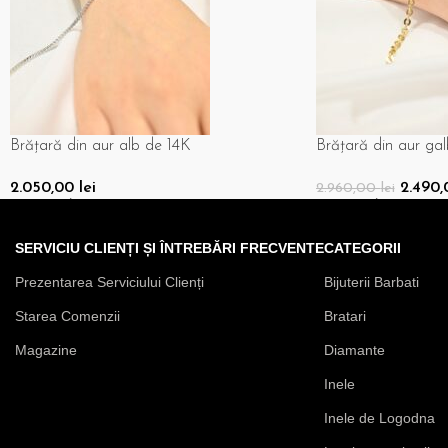
Brățară din aur alb de 14K
Brățară din aur ga
2.050,00
lei
2.490
2.960,00
lei
Adaugă În Coș
Adaugă În Coș
SERVICIU CLIENȚI ȘI ÎNTREBĂRI FRECVENTE
CATEGORII
Prezentarea Serviciului Clienți
Bijuterii Barbati
Starea Comenzii
Bratari
Magazine
Diamante
Inele
Inele de Logodna