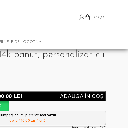
0
/
0,00
LEI
II
INELE DE LOGODNA
14k banut, personalizat cu
00,00
LEI
ADAUGĂ ÎN COȘ
P
Cumpără acum, plătește mai târziu
de la 410.00 LEI / lună