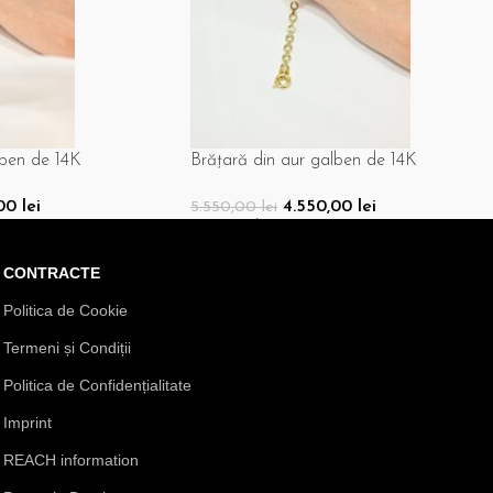
lben de 14K
Brățară din aur galben de 14K
,00
lei
4.550,00
lei
5.550,00
lei
Adaugă În Coș
CONTRACTE
Politica de Cookie
Termeni și Condiții
Politica de Confidențialitate
Imprint
REACH information