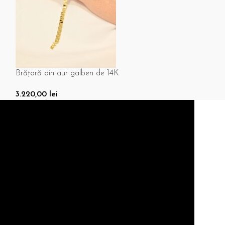
Brățară din aur galben de 14K
Brățară din aur
3.220,00
lei
3.1
3.860,00
lei
Adaugă În Coș
Adaugă În Coș