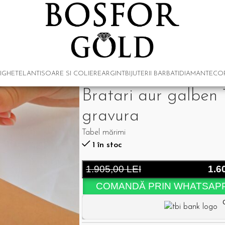
IGHETE
LANTISOARE SI COLIERE
ARGINT
BIJUTERII BARBATI
DIAMANTE
COP
Bratari aur galben 
gravura
Tabel mărimi
1 în stoc
1.905,00
LEI
1.6
COMANDĂ PRIN WHATSAP