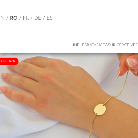
EN
RO
FR
DE
ES
INELE
BRATARI
CEASURI
CERCEI
VER
CERE 16%