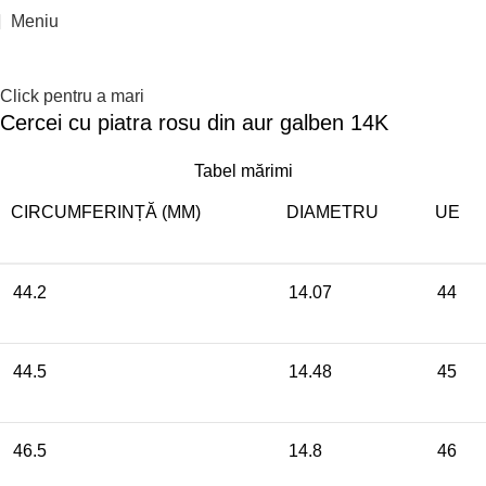
Epuizat
Meniu
Click pentru a mari
Cercei cu piatra rosu din aur galben 14K
Tabel mărimi
CIRCUMFERINȚĂ (MM)
DIAMETRU
UE
44.2
14.07
44
44.5
14.48
45
46.5
14.8
46