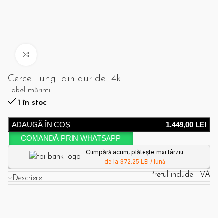
Click pentru a mari
Cercei lungi din aur de 14k
Tabel mărimi
1 în stoc
ADAUGĂ ÎN COȘ
1.449,00
LEI
COMANDĂ PRIN WHATSAPP
Cumpără acum, plătește mai târziu
de la 372.25 LEI / lună
Pretul include TVA
Descriere