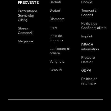
Barbati
Cookie
FRECVENTE
Bratari
Termeni și
Prezentarea
Condiții
Serviciului
Diamante
Clienți
Politica de
Inele
Confidențialitate
Starea
Comenzii
Inele de
Imprint
Logodna
Magazine
REACH
Lantisoare si
information
coliere
Protecția
Verighete
Datelor
Ceasuri
GDPR
Politica de
returnare