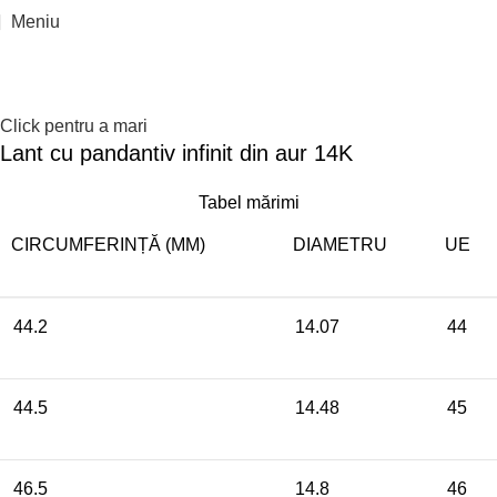
Reducere 7%
Meniu
Click pentru a mari
Lant cu pandantiv infinit din aur 14K
Tabel mărimi
CIRCUMFERINȚĂ (MM)
DIAMETRU
UE
44.2
14.07
44
44.5
14.48
45
46.5
14.8
46