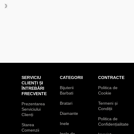
SERVICIU
CATEGORII
CONTRACTE
CLIENȚI ȘI
Bijuterii
Politica de
ÎNTREBĂRI
Barbati
Cookie
FRECVENTE
Bratari
Termeni și
Prezentarea
Condiții
Serviciului
Diamante
Clienți
Politica de
Inele
Confidențialitate
Starea
Comenzii
Inele de