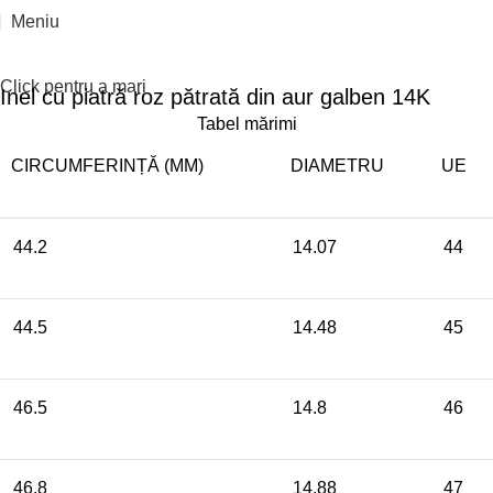
Meniu
Click pentru a mari
Inel cu piatră roz pătrată din aur galben 14K
Tabel mărimi
CIRCUMFERINȚĂ (MM)
DIAMETRU
UE
44.2
14.07
44
44.5
14.48
45
46.5
14.8
46
46.8
14.88
47