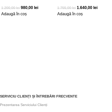
980,00
lei
1.640,00
lei
1.200,00
lei
1.755,00
lei
Adaugă în coș
Adaugă în coș
SERVICIU CLIENȚI ȘI ÎNTREBĂRI FRECVENTE
Prezentarea Serviciului Clienți