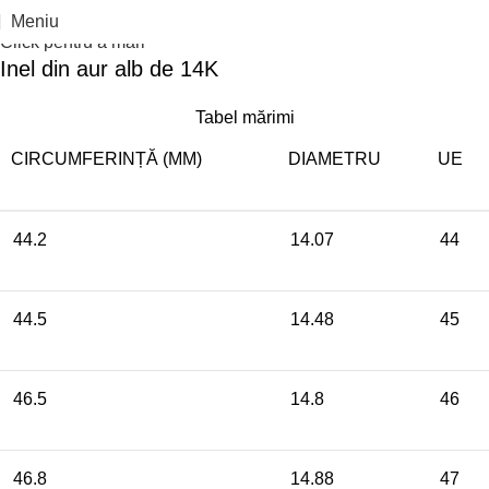
Meniu
Click pentru a mari
Inel din aur alb de 14K
Tabel mărimi
CIRCUMFERINȚĂ (MM)
DIAMETRU
UE
44.2
14.07
44
44.5
14.48
45
46.5
14.8
46
46.8
14.88
47